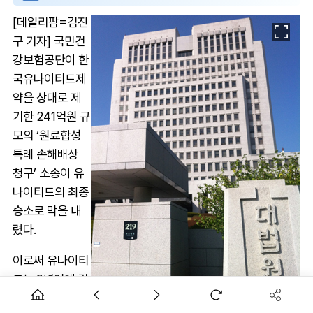
[데일리팜=김진
구 기자] 국민건
강보험공단이 한
국유나이티드제
약을 상대로 제
기한 241억원 규
모의 ‘원료합성
특례 손해배상
청구’ 소송이 유
나이티드의 최종
승소로 막을 내
렸다.
이로써 유나이티
드는 9년여에 걸
친 법적 리스크