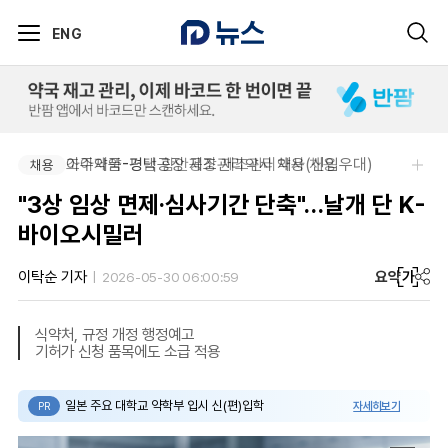
ENG
아주약품-평택공장 제조관리약사 채용(신입우대)
조아제약-경남 함안공장 제조관리약사 채용
채용
채용
"3상 임상 면제·심사기간 단축"…날개 단 K-
바이오시밀러
요약
가
이탁순 기자
2026-05-30 06:00:59
식약처, 규정 개정 행정예고
기허가 신청 품목에도 소급 적용
일본 주요 대학교 약학부 입시 신(편)입학
자세히보기
PR