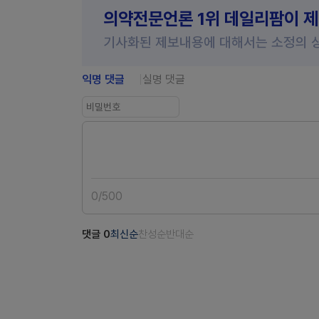
의약전문언론 1위 데일리팜이 
기사화된 제보내용에 대해서는 소정의 
익명 댓글
실명 댓글
0
/
500
댓글
0
최신순
찬성순
반대순