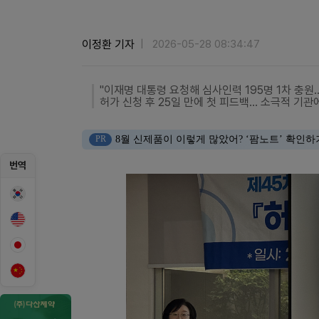
이정환 기자
2026-05-28 08:34:47
"이재명 대통령 요청해 심사인력 195명 1차 충원
허가 신청 후 25일 만에 첫 피드백… 소극적 기
PR
8월 신제품이 이렇게 많았어? ‘팜노트’ 확인하
번역