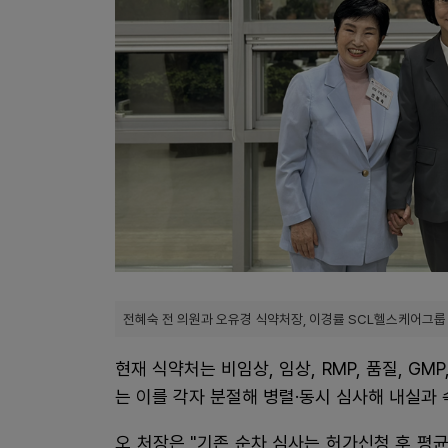
전혜숙 전 의원과 오유경 식약처장, 이경률 SCL헬스케어그룹
현재 식약처는 비임상, 임상, RMP, 품질, GM
는 이를 각자 분절해 병렬·동시 심사해 내실과
오 처장은 "기존 순차 심사는 허가신청 후 평균