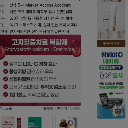
모집
신약 등재 Market Access Academy
모집
일본 주요 대학교 약학부 입시 신(편)입학
교육
8/07 배탈 등 여름철 장질환 온라인세미나
모집
8/23 초리스크 시대, 실패 없는 개국 세미나
원자력의학원 신임 원장에 임일한 박사
인사
약국e몰
· 플랫팜
· 편한가
· 바로팜