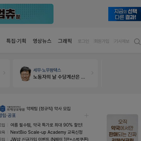
특집·기획
영상뉴스
그래픽
로그인
회원가입
기사제보
세무·노무
팜텍스
약국대출
메
노동자의 날 수당계산은 어떻게 되나요
약제팀 (정규직) 약사 모집
알림·공표
모집
여름 필수템, 약국 특가로 최대 90% 할인!
교육
NextBio Scale-up Academy 교육신청
모집
JW샵 신규가입 이벤트 (N페이 1만+스벅쿠폰)