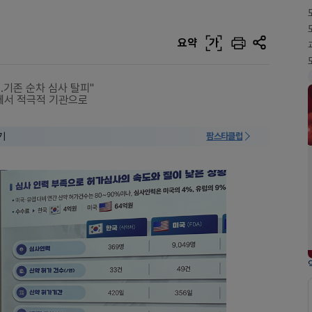
요약
가
…기존 순차 심사 탈피"
관에서 적극적 기관으로
기
팜스타클럽