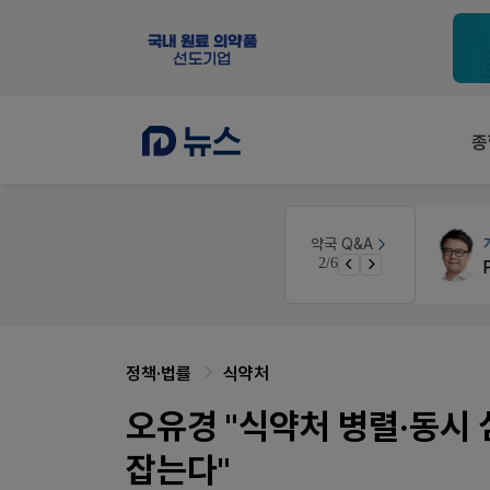
종
약국법률
법무법인 규원
약국 Q&A
3/6
문의합니다
정책·법률
식약처
오유경 "식약처 병렬·동시 
잡는다"