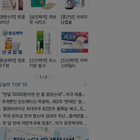
[경방신약] 방콜
[삼진제약] 게보
[종근당] 브레이
[일양약품] 도담
[유한양행]
브이산
핏 시리즈
닝캡슐
도담 시리즈
푸라민 파스
리즈
[동성제약] 정로
[신신제약] 모스
[신신제약] 아렉
[리쥬올]
[옵투스] 
환 F정
키토 밀크
스마일드
PDLLA 퍼밍 크
시리즈
림 30ml
1 / 2
오늘의 TOP 10
"한달 5000원이면 싼 줄 알았는데"…약국 제품과 비교해보니
2
8개뿐인 인도메타신 외용제…제2의 '반테린' 쏟아지나
3
엘앤씨바이오 최대주주 82만주 블록딜 예고…500억 규모
4
약국 권리금 먼저 줬는데 임대차 무산…돌려받을 수 있을까
5
한 달 만에 처방액 6배 껑충?…약가 유연계약제 착시효과