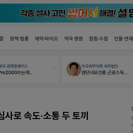
합
정책·법률
제약·바이오
약국·병원
칼럼·수첩
인물·연재
개국·경영
휴베이스
약국세무
미래 세무법인
Pm2000쓰는데..
경단녀요건중 근로스득원천징수액
심사로 속도·소통 두 토끼