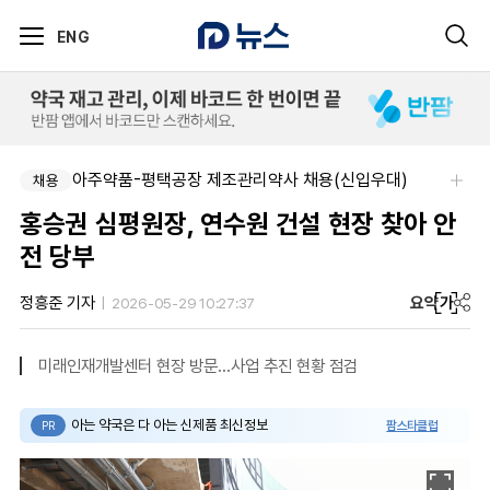
ENG
아주약품-평택공장 제조관리약사 채용(신입우대)
채용
홍승권 심평원장, 연수원 건설 현장 찾아 안
전 당부
요약
가
정흥준 기자
2026-05-29 10:27:37
미래인재개발센터 현장 방문...사업 추진 현황 점검
아는 약국은 다 아는 신제품 최신정보
팜스타클럽
PR