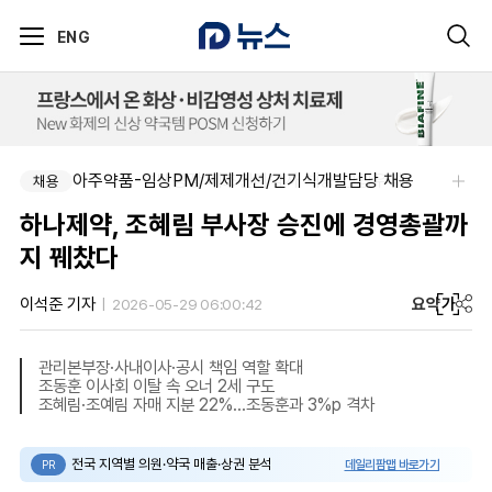
ENG
아주약품-평택공장 제조관리약사 채용(신입우대)
아주약품-임상PM/제제개선/건기식개발담당 채용
채용
채용
하나제약, 조혜림 부사장 승진에 경영총괄까
지 꿰찼다
요약
가
이석준 기자
2026-05-29 06:00:42
관리본부장·사내이사·공시 책임 역할 확대
조동훈 이사회 이탈 속 오너 2세 구도
조혜림·조예림 자매 지분 22%…조동훈과 3%p 격차
전국 지역별 의원·약국 매출·상권 분석
데일리팜맵 바로가기
PR