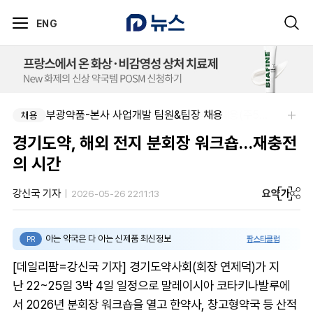
ENG
부광약품-본사 사업개발 팀원&팀장 채용
채용
경기도약, 해외 전지 분회장 워크숍…재충전
의 시간
요약
가
강신국 기자
2026-05-26 22:11:13
아는 약국은 다 아는 신제품 최신정보
팜스타클럽
PR
[데일리팜=강신국 기자] 경기도약사회(회장 연제덕)가 지
난 22~25일 3박 4일 일정으로 말레이시아 코타키나발루에
서 2026년 분회장 워크숍을 열고 한약사, 창고형약국 등 산적