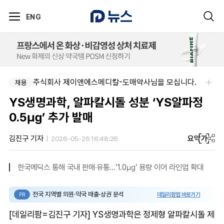
ENG
주식회사 제이앤에스메디칼-도매약사님을 모십니다.
채용
YS생명과학, 알파칼시돌 성분 ‘YS알파정
0.5㎍’ 추가 발매
요약
가
김진구 기자
2026-05-26 16:48:26
한국메딕스 통해 국내 판매‧유통…‘1.0㎍’ 용량 이어 라인업 확대
전국 지역별 의원·약국 매출·상권 분석
데일리팜맵 바로가기
PR
[데일리팜=김진구 기자] YS생명과학은 정제형 알파칼시돌 제