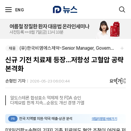
ENG
SK 바이오팜 (주)-[SK바이오팜] 각 부문 신입/경력 구성원 영입
(유)한국비엠에스제약-Senior Manager, Government Affairs & External Liaison (Permanent)
채용
채용
신규 기전 치료제 등장...저항성 고혈압 공략
본격화
요약
가
손형민 기자
2026-05-23 06:00:44
알도스테론 합성효소 억제제 첫 FDA 승인
다제요법 한계 지속…순응도 개선 경쟁 가열
전국 지역별 의원·약국 매출·상권 분석
데일리팜맵 바로가기
PR
[데일리팜=손형민 기자] 기존 치료에도 혈압 조절이 어려운 저