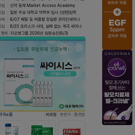
모집
신약 등재 Market Access Academy
모집
일본 주요 대학교 약학부 입시 신(편)입학
교육
8/07 배탈 등 여름철 장질환 온라인세미나
모집
8/23 초리스크 시대, 실패 없는 개국 세미나
지오영그룹 2026년 임원승진(8/3)
인사
약국e몰
· 바로팜
· 편한가
· 플랫팜