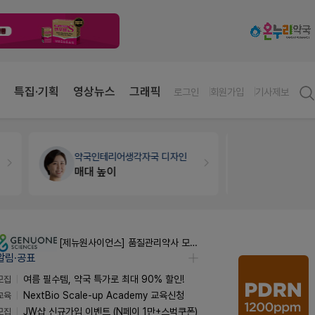
특집·기획
영상뉴스
그래픽
로그인
회원가입
기사제보
약국인테리어
생각자국 디자인
개국·경영
매대 높이
Pm2000
[제뉴원사이언스] 품질관리약사 모집(경력무관)
알림·공표
모집
여름 필수템, 약국 특가로 최대 90% 할인!
교육
NextBio Scale-up Academy 교육신청
모집
JW샵 신규가입 이벤트 (N페이 1만+스벅쿠폰)