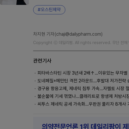
오스틴제약
차지현 기자(chaji@dailypharm.com)
Copyright ⓒ 데일리팜. All rights reserved. 무단 전
관련기사
피타바스타틴 시장 3년새 2배↑…이유있는 무차별
도네페질+메만틴 격전 2라운드...후발대 저가전략
경구용 항응고제, 제네릭 침투 가속…자렐토 시장 
불순물에 기세 꺾였나...클래리트로 항생제 처방시장 
씨투스 제네릭 공세 가속화...우판권 풀리자 8개사
의약전문언론 1위 데일리팜이 