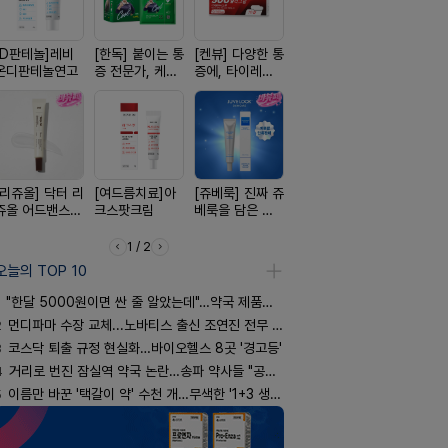
[D판테놀]레비
[한독] 붙이는 통
[켄뷰] 다양한 통
[아워팜] 우리아
[흉터치료]
온디판테놀연고
증 전문가, 케토
증에, 타이레놀
이 맞춤설계, 바
리페어겔
톱 액티브 플라
정 500mg 10
로타민 kids 엘
스타(쿨) 40매
정
더베리맛
[리쥬올] 닥터 리
[여드름치료]아
[쥬베룩] 진짜 쥬
[휴온스 ] 비듬을
[알엑스미]
쥬올 어드밴스드
크스팟크림
베룩을 담은 약
한번에, 니조랄
스미 리쥬영
PDRN 리쥬비네
국전용 PDLLA
2%액
트라 PDR
이팅 크림 30ml
크림
10000 딥
1 / 2
어 크림
오늘의 TOP 10
"한달 5000원이면 싼 줄 알았는데"…약국 제품과 비교해보니
2
먼디파마 수장 교체...노바티스 출신 조연진 전무 내정
3
코스닥 퇴출 규정 현실화…바이오헬스 8곳 '경고등'
4
거리로 번진 잠실역 약국 논란…송파 약사들 "공공성 훼손"
5
이름만 바꾼 '택갈이 약' 수천 개…무색한 '1+3 생동'