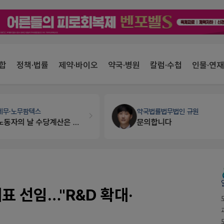
합
정책·법률
제약·바이오
약국·병원
칼럼·수첩
인물·연재
세무·노무
팜텍스
약국법률
법무법인 규원
노동자의 날 수당계산은 어떻게 되나요
문의합니다
표 선임…"R&D 확대·