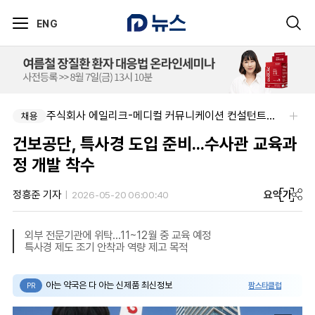
ENG
주식회사 에일리크-메디컬 커뮤니케이션 컨설턴트(Associate) / 메디컬라이터 채용
채용
건보공단, 특사경 도입 준비...수사관 교육과
정 개발 착수
요약
가
정흥준 기자
2026-05-20 06:00:40
외부 전문기관에 위탁...11~12월 중 교육 예정
특사경 제도 조기 안착과 역량 제고 목적
아는 약국은 다 아는 신제품 최신정보
팜스타클럽
PR