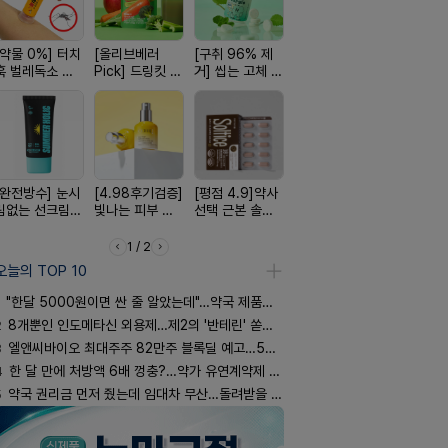
[약물 0%] 터치
[올리브베러
[구취 96% 제
[100% 천연옥]
[쿠팡 완판]
훅 벌레독소 흡
Pick] 드링킷 건
거] 씹는 고체 가
멜팅 하트 괄사
생 아르기닌
인기
강음료
글
마사지기
너지 젤리
[완전방수] 눈시
[4.98후기검증]
[평점 4.9]약사
[여름 한정 특가]
[24H 극강
림없는 선크림
빛나는 피부 오
선택 근본 솔루
편한가 여름 쿨
소이베베 
(SPF50+)
브링 세럼
션, 솔티스
세일! (여름 필수
크림
템 싹쓰리)
1 / 2
오늘의 TOP 10
"한달 5000원이면 싼 줄 알았는데"…약국 제품과 비교해보니
2
8개뿐인 인도메타신 외용제…제2의 '반테린' 쏟아지나
3
엘앤씨바이오 최대주주 82만주 블록딜 예고…500억 규모
4
한 달 만에 처방액 6배 껑충?…약가 유연계약제 착시효과
5
약국 권리금 먼저 줬는데 임대차 무산…돌려받을 수 있을까