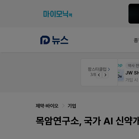
종
약사 전용 온라인몰
팜스타클럽
약국 첫 채용공고 0원+'한번 더' 무료 연장
JW SHOP
3/8
쿠폰
가입 시 네이버 1만포인트 + 스벅쿠폰
제약·바이오
기업
목암연구소, 국가 AI 신약