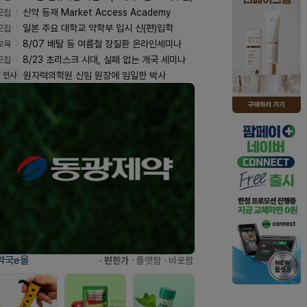
모집
신약 등재 Market Access Academy
모집
일본 주요 대학교 약학부 입시 신(편)입학
교육
8/07 배탈 등 여름철 장질환 온라인세미나
모집
8/23 초리스크 시대, 실패 없는 개국 세미나
원자력의학원 신임 원장에 임일한 박사
인사
약국e몰
· 편한가
· 플랫팜
· 바로팜