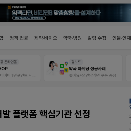
합
정책·법률
제약·바이오
약국·병원
칼럼·수첩
인물·연재
팜노트
V-Detail
약국 마케팅 성공사례
우리 가족 다양한
좋아요+의견남기면 쿠폰 증정
비아핀 POSM 신청 GO!
개발 플랫폼 핵심기관 선정