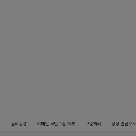
지
윤리강령
이메일 무단수집 거부
고충처리
정정·반론보