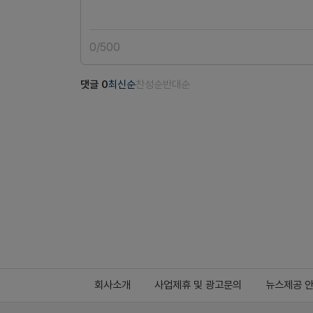
0
/
500
댓글
0
최신순
찬성순
반대순
회사소개
사업제휴 및 광고문의
뉴스제공 