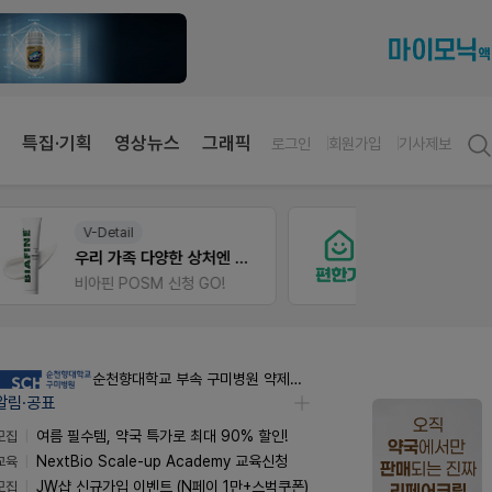
특집·기획
영상뉴스
그래픽
로그인
회원가입
기사제보
약사 전용 멤버십몰
E-det
 상처엔 비아핀!
편한가 멤버십몰
근육통
가입 시 50% 할인 쿠폰+적립금까지!
오래가
순천향대학교 부속 구미병원 약제팀 계약직 야간약사 채용공고
알림·공표
모집
여름 필수템, 약국 특가로 최대 90% 할인!
교육
NextBio Scale-up Academy 교육신청
모집
JW샵 신규가입 이벤트 (N페이 1만+스벅쿠폰)