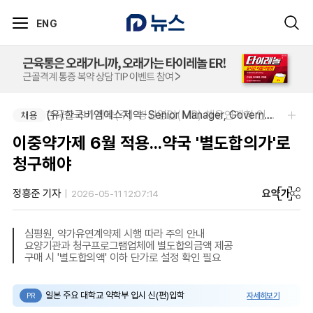
ENG
(유)한국비엠에스제약-Senior Manager, Government Affairs & External Liaison (Permanent)
한국오츠카제약(주)-병원영업(MR) 채용연계형 인턴(신입사원) 모집 공고
채용
채용
이중약가제 6월 적용...약국 '별도합의가'로
청구해야
요약
가
정흥준 기자
2026-05-11 12:07:14
심평원, 약가유연계약제 시행 따라 주의 안내
요양기관과 청구프로그램업체에 별도합의금액 제공
구매 시 '별도합의액' 이하 단가로 설정 확인 필요
일본 주요 대학교 약학부 입시 신(편)입학
자세히보기
PR