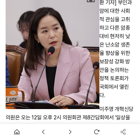
환 기자] 부인과
암에 대한 사회
적 관심을 고취
하고 다른 암종
대비 현저히 낮
은 난소암 생존
율 향상을 위한
보장성 강화 방
안을 논의하는
정책 토론회가
국회에서 열린
다.
이주영 개혁신당
의원은 오는 12일 오후 2시 의원회관 제8간담회에서 '일상을
흔드는 여성암을 파헤치다' 토론회를 개최한다. 이번 토론회는
여성암 첫 번째로 난소암이 타깃이다.