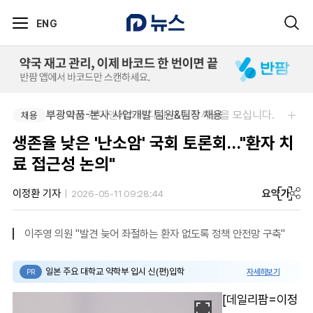
ENG
주식회사 제이앤에스메디칼-도매약사님을 모십니다.
부광약품-본사 사업개발 팀원&팀장 채용
채용
채용
생존율 낮은 '난소암' 국회 토론회…"환자 치
료 접근성 논의"
요약
가
이정환 기자
2026-05-11 09:28:44
이주영 의원 "발견 늦어 좌절하는 환자 없도록 정책 안전망 구축"
일본 주요 대학교 약학부 입시 신(편)입학
자세히보기
PR
[데일리팜=이정