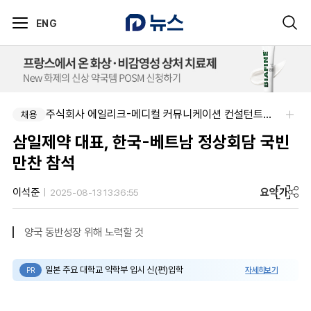
ENG
주식회사 에일리크-메디컬 커뮤니케이션 컨설턴트(Associate) / 메디컬라이터 채용
채용
삼일제약 대표, 한국-베트남 정상회담 국빈
만찬 참석
요약
가
이석준
2025-08-13 13:36:55
양국 동반성장 위해 노력할 것
일본 주요 대학교 약학부 입시 신(편)입학
자세히보기
PR