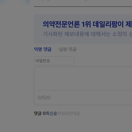
의약전문언론 1위 데일리팜이 
기사화된 제보내용에 대해서는 소정의 
익명 댓글
실명 댓글
0
/
500
댓글
0
최신순
찬성순
반대순