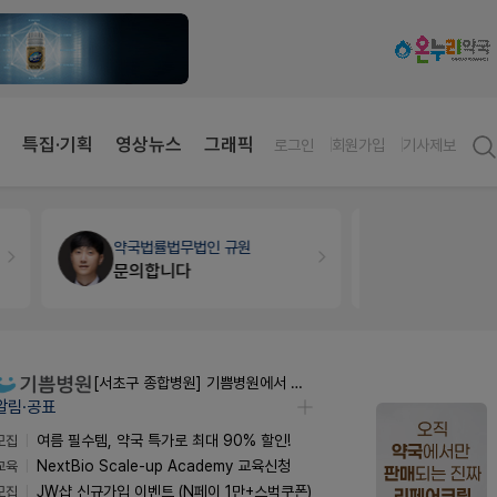
특집·기획
영상뉴스
그래픽
로그인
회원가입
기사제보
약국법률
법무법인 규원
세무·노무
팜
문의합니다
[서초구 종합병원] 기쁨병원에서 약사 초빙합니다.
알림·공표
모집
여름 필수템, 약국 특가로 최대 90% 할인!
교육
NextBio Scale-up Academy 교육신청
모집
JW샵 신규가입 이벤트 (N페이 1만+스벅쿠폰)