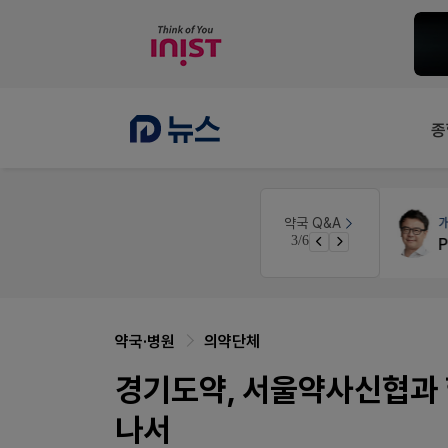
종
 디자인
약국세무
미래 세무법인
약국 Q&A
3/6
경단녀요건중 근로스득원천징수액
약국·병원
의약단체
경기도약, 서울약사신협과 
나서