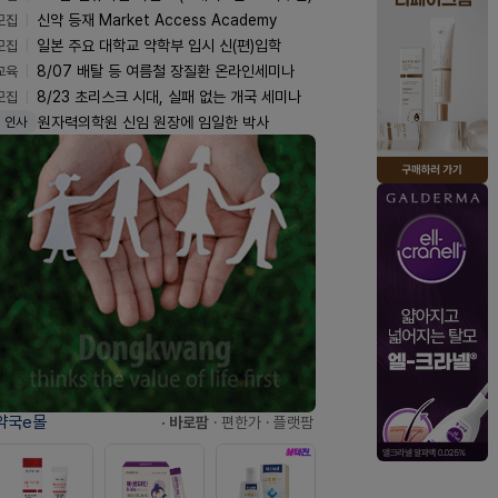
모집
신약 등재 Market Access Academy
모집
일본 주요 대학교 약학부 입시 신(편)입학
교육
8/07 배탈 등 여름철 장질환 온라인세미나
모집
8/23 초리스크 시대, 실패 없는 개국 세미나
원자력의학원 신임 원장에 임일한 박사
인사
약국e몰
· 바로팜
· 편한가
· 플랫팜