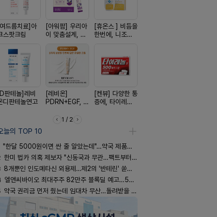
[여드름치료]아
[아워팜] 우리아
[휴온스 ] 비듬을
[쥬베룩] 진짜 쥬
[리쥬올] 닥
크스팟크림
이 맞춤설계, 바
한번에, 니조랄
베룩을 담은 약
쥬올 어드
로타민 kids 엘
2%액
국전용 PDLLA
PDRN 리
더베리맛
크림
이팅 크림 3
[D판테놀]레비
[레비온]
[켄뷰] 다양한 통
[알엑스미] 알엑
[켄뷰] 오
온디판테놀연고
PDRN+EGF, 레
증에, 타이레놀
스미 리쥬영 울
폼타입, 로
비온RX PDRN
정 500mg 10
트라 PDRN
5%폼에어
EGF 크림
정
10000 딥리페
60g
1 / 2
어 크림
오늘의 TOP 10
"한달 5000원이면 싼 줄 알았는데"…약국 제품과 비교해보니
2
한미 법카 의혹 제보자 "신동국과 무관…팩트부터 따져야"
3
8개뿐인 인도메타신 외용제…제2의 '반테린' 쏟아지나
4
엘앤씨바이오 최대주주 82만주 블록딜 예고…500억 규모
5
약국 권리금 먼저 줬는데 임대차 무산…돌려받을 수 있을까