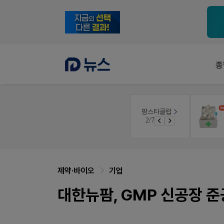
종
몰
팜노트
팜스타클럽
이달의 약국 신제품(8월호)
3/7
가입 시 네이버 1만포인트 + 스벅쿠폰
좋아요+의견남기면 쿠폰 증정
제약·바이오
기업
대한뉴팜, GMP 신공장 준