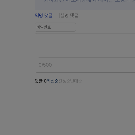
익명 댓글
실명 댓글
0
/
500
댓글
0
최신순
찬성순
반대순