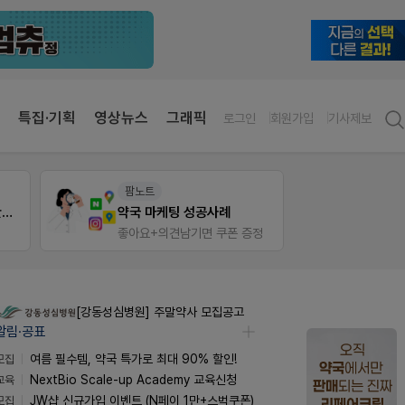
특집·기획
영상뉴스
그래픽
로그인
회원가입
기사제보
약사 전용 멤버십몰
E-det
편한가 멤버십몰
근육통
정
가입 시 50% 할인 쿠폰+적립금까지!
오래가
[강동성심병원] 주말약사 모집공고
알림·공표
모집
여름 필수템, 약국 특가로 최대 90% 할인!
교육
NextBio Scale-up Academy 교육신청
모집
JW샵 신규가입 이벤트 (N페이 1만+스벅쿠폰)