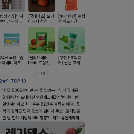
[평점 4.9]약사
[국내최초] 모기
[쿠팡 완판] 수험
[약국BEST!] 뉴
[4.98후기
선택 근본 솔루
디퓨저 천연 계
생 아르기닌 에
비타센스 비타민
빛나는 피부
션, 솔티스
피 모키센트 디
너지 젤리
흡입기
브링 세럼
퓨저
[24H 극강보습]
[올리브베러
[구취 96% 제
[여름 한정 특가]
[100% 천
소이베베 아토
Pick] 드링킷 건
거] 씹는 고체 가
편한가 여름 쿨
멜팅 하트 
크림
강음료
글
세일! (여름 필수
마사지기
템 싹쓰리)
1 / 2
오늘의 TOP 10
"한달 5000원이면 싼 줄 알았는데"…약국 제품과 비교해보니
2
8개뿐인 인도메타신 외용제…제2의 '반테린' 쏟아지나
3
엘앤씨바이오 최대주주 82만주 블록딜 예고…500억 규모
4
약국 권리금 먼저 줬는데 임대차 무산…돌려받을 수 있을까
5
한 달 만에 처방액 6배 껑충?…약가 유연계약제 착시효과