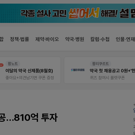
합
정책·법률
제약·바이오
약국·병원
칼럼·수첩
인물·연재
팜리쿠르트
팜노트
약국 첫 채용공고 0원+'한번 더' 무료 연장
약국 마케팅 성공사례
퀴즈 참여시 룰렛쿠폰
좋아요+의견남기면 쿠폰 증
공…810억 투자