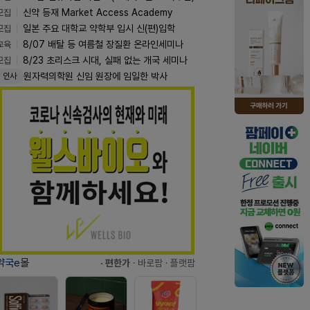
모집
신약 등재 Market Access Academy
모집
일본 주요 대학교 약학부 입시 신(편)입학
교육
8/07 배탈 등 여름철 장질환 온라인세미나
모집
8/23 초리스크 시대, 실패 없는 개국 세미나
원자력의학원 신임 원장에 임일한 박사
인사
약국e몰
· 편한가
· 바로팜
· 플랫팜