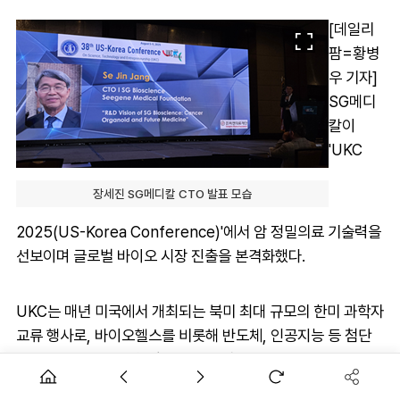
[데일리
팜=황병
우 기자]
SG메디
칼이
'UKC
장세진 SG메디칼 CTO 발표 모습
2025(US-Korea Conference)'에서 암 정밀의료 기술력을
선보이며 글로벌 바이오 시장 진출을 본격화했다.
UKC는 매년 미국에서 개최되는 북미 최대 규모의 한미 과학자
교류 행사로, 바이오헬스를 비롯해 반도체, 인공지능 등 첨단
산업 분야에서 한미 협력을 이끄는 장이다.
올해 행사는 8월 5일부터 9일까지 미국 조지아주 애틀랜타에