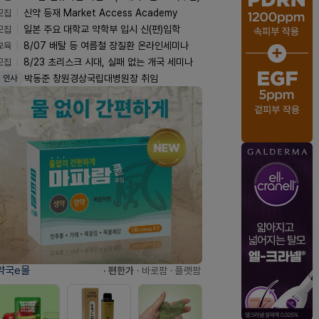
모집
신약 등재 Market Access Academy
모집
일본 주요 대학교 약학부 입시 신(편)입학
교육
8/07 배탈 등 여름철 장질환 온라인세미나
모집
8/23 초리스크 시대, 실패 없는 개국 세미나
박동준 창원경상국립대병원장 취임
인사
약국e몰
· 편한가
· 바로팜
· 플랫팜