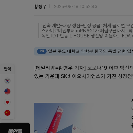
황병우
2025-08-18 10:52:43
'신속 개발–대량 생산–안정 공급’ 체계 글로벌 보
스카이코비원부터 mRNA·21가 폐렴구균까지…확
독일 IDT·안동 L HOUSE 생산망 이원화… FDA
PR
일본 주요 대학교 약학부 한국인 특별 전형 입
[데일리팜=황병우 기자] 코로나19 이후 백신
번역
있는 가운데 SK바이오사이언스가 가진 성장전