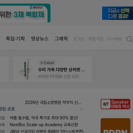
특집·기획
영상뉴스
그래픽
로그인
회원가입
기사제보
약사 전용 온라인몰
온라인
엔 비아핀!
JW SHOP
가입 시 네이버 1만포인트 + 스벅쿠폰
2026년 국립소방병원 약무직 신규직원 채용 공고
알림·공표
모집
여름 필수템, 약국 특가로 최대 90% 할인!
교육
NextBio Scale-up Academy 교육신청
모집
JW샵 신규가입 이벤트 (N페이 1만+스벅쿠폰)