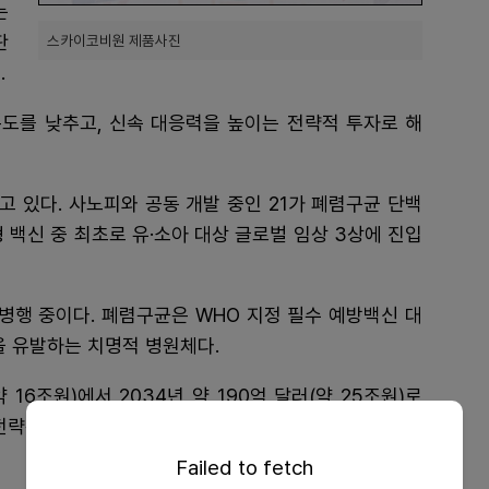
는
판
스카이코비원 제품사진
.
도를 낮추고, 신속 대응력을 높이는 전략적 투자로 해
 있다. 사노피와 공동 개발 중인 21가 폐렴구균 단백
형 백신 중 최초로 유·소아 대상 글로벌 임상 3상에 진입
 병행 중이다. 폐렴구균은 WHO 지정 필수 예방백신 대
을 유발하는 치명적 병원체다.
 16조원)에서 2034년 약 190억 달러(약 25조원)로
전략은 이 시장에서 새로운 경쟁 축을 만들어낼 잠재력
Failed to fetch