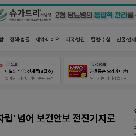
합
정책·법률
제약·바이오
약국·병원
칼럼·수첩
인물·연재
E-detail
V-Detail
근육통은 오래가니깐!
우리 가족 다양한 상처
오래가는 타이레놀 ER
비아핀 POSM 신청 GO!
 자립' 넘어 보건안보 전진기지로