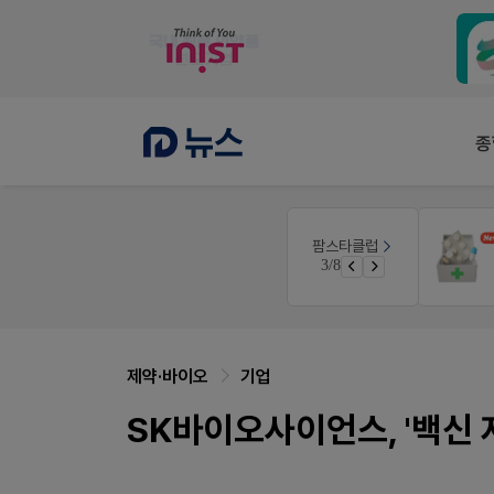
종
팜노트
팜스타클럽
공사례
이달의 약국 신제품(8월호)
4/8
 쿠폰 증정
좋아요+의견남기면 쿠폰 증정
제약·바이오
기업
SK바이오사이언스, '백신