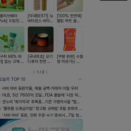
[올리브베러
[약국BEST!] 뉴
[100% 천연옥]
[여름 한정 특가]
[4.98후기
Pick] 드링킷 건
비타센스 비타민
멜팅 하트 괄사
편한가 여름 쿨
빛나는 피부
강음료
흡입기
마사지기
세일! (여름 필수
브링 세럼
템 싹쓰리)
[구취 96% 제
[국내최초] 모기
[쿠팡 완판] 수험
[24H 극강보습]
[약물 0%]
거] 씹는 고체 가
디퓨저 천연 계
생 아르기닌 에
소이베베 아토
훅 벌레독소
글
피 모키센트 디
너지 젤리
크림
인기
퓨저
1 / 2
오늘의 TOP 10
서버 마비 동원약품, 매출 공백·거래처 이탈 우려
2
HLB, 5년 7600억 조달…FDA 불발에 '시장 피로감'
3
온누리 '메가약국' 후폭풍…기존 가맹약사들 "협의체 만들자"
4
'플랫폼 도매금지법'·'창고형 규제법' 8월 본회의 통과 기류
5
'서버 마비' 동원, 전화 주문·수기 명세서…7일 정상화 되나