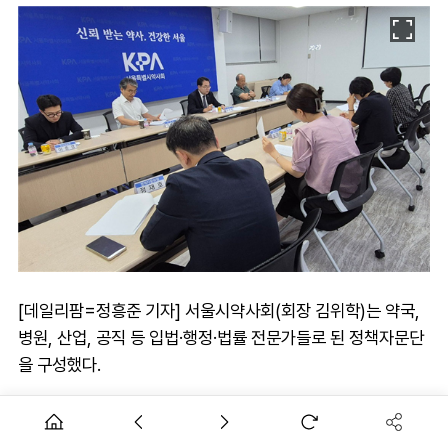
[데일리팜=정흥준 기자] 서울시약사회(회장 김위학)는 약국,
병원, 산업, 공직 등 입법·행정·법률 전문가들로 된 정책자문단
을 구성했다.
김위학 회장은 정책자문단장으로 이재현 성균관대 약학대학