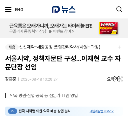
ENG
신신제약-세종공장 품질관리약사(사원~과장)
채용
서울시약, 정책자문단 구성...이재현 교수 자
문단장 선임
요약
가
정흥준
2025-08-18 16:28:27
약국·병원·산업·공직 등 전문가 11인 영입
전국 지역별 의원·약국 매출·상권 분석
데일리팜맵 바로가기
PR