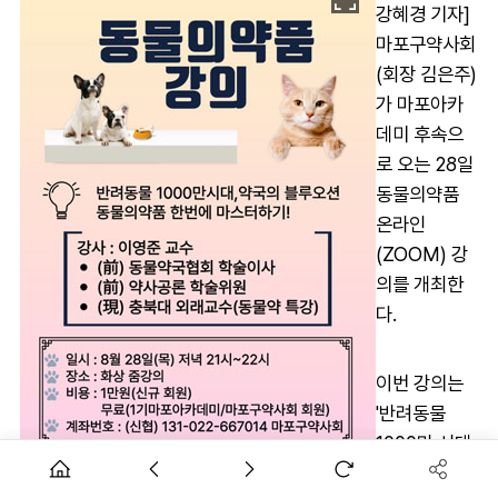
강혜경 기자]
마포구약사회
(회장 김은주)
가 마포아카
데미 후속으
로 오는 28일
동물의약품
온라인
(ZOOM) 강
의를 개최한
다.
이번 강의는
'반려동물
1000만 시대,
약국의 블루