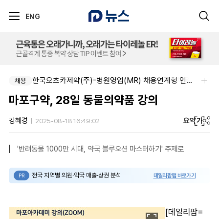
ENG
주식회사 한독-[한독] 신입 및 경력 직무별 수시채용
한국오츠카제약(주)-병원영업(MR) 채용연계형 인턴(신입사원) 모집 공고
채용
채용
마포구약, 28일 동물의약품 강의
요약
가
강혜경
2025-08-18 16:49:02
'반려동물 1000만 시대, 약국 블루오션 마스터하기' 주제로
전국 지역별 의원·약국 매출·상권 분석
데일리팜맵 바로가기
PR
[데일리팜=