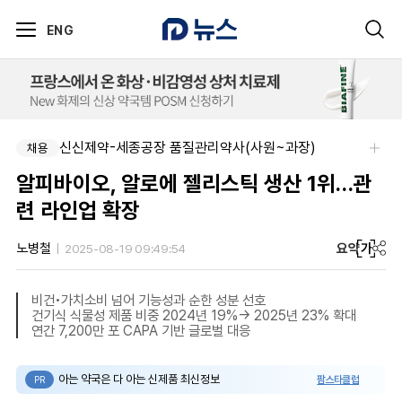
ENG
신신제약-세종공장 품질관리약사(사원~과장)
채용
알피바이오, 알로에 젤리스틱 생산 1위…관
련 라인업 확장
요약
가
노병철
2025-08-19 09:49:54
비건•가치소비 넘어 기능성과 순한 성분 선호
건기식 식물성 제품 비중 2024년 19%→ 2025년 23% 확대
연간 7,200만 포 CAPA 기반 글로벌 대응
아는 약국은 다 아는 신제품 최신정보
팜스타클럽
PR