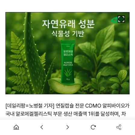
[데일리팜=노병철 기자] 연질캡슐 전문 CDMO 알피바이오가
국내 알로에겔젤리스틱 부문 생산 매출액 1위를 달성하며, 차
세대 기능성& 8729;식물성젤리스틱 라인업 확장에 속도를 내
고 있다고19일 밝혔다.