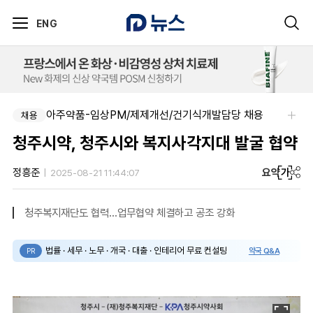
ENG
아주약품-임상PM/제제개선/건기식개발담당 채용
채용
청주시약, 청주시와 복지사각지대 발굴 협약
요약
가
정흥준
2025-08-21 11:44:07
청주복지재단도 협력...업무협약 체결하고 공조 강화
법률 · 세무 · 노무 · 개국 · 대출 · 인테리어 무료 컨설팅
약국 Q&A
PR