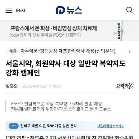
ENG
팜리쿠르트-충청지역 의원 영업 팀장 채용
아주약품-평택공장 제조관리약사 채용(신입우대)
채용
채용
서울시약, 회원약사 대상 일반약 복약지도
강화 캠페인
요약
가
정흥준
2025-08-22 10:16:57
카카오 알림톡으로 핵심 복약정보 5차례 발송 예정
진통제·알레르기약·위장관·파스·스테로이드 등 카드뉴스
전국 지역별 의원·약국 매출·상권 분석
데일리팜맵 바로가기
PR
[데일리팜=정흥준 기자] 서울시약사회(회장 김위학) 학술위원