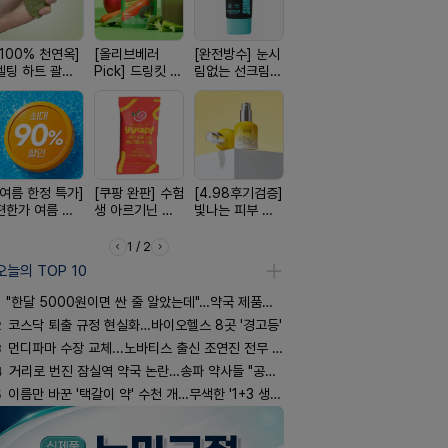
[100% 천연옥]
[올리브베러
[완전방수] 눈시
[구취 96% 제
[평점 4.9
멜팅 하트 괄사
Pick] 드링킷 건
림없는 선크림
거] 씹는 고체 가
선택 근본 
마사지기
강음료
(SPF50+)
글
션, 솔티스
[여름 한정 특가]
[쿠팡 완판] 수험
[4.98후기검증]
[24H 극강보습]
[약국BEST!
편한가 여름 쿨
생 아르기닌 에
빛나는 피부 오
소이베베 아토
비타센스 
세일! (여름 필수
너지 젤리
브링 세럼
크림
흡입기
템 싹쓰리)
1 / 2
오늘의 TOP 10
"한달 5000원이면 싼 줄 알았는데"…약국 제품과 비교해보니
2
코스닥 퇴출 규정 현실화…바이오헬스 8곳 '경고등'
3
먼디파마 수장 교체...노바티스 출신 조연진 전무 내정
4
거리로 번진 잠실역 약국 논란…송파 약사들 "공공성 훼손"
5
이름만 바꾼 '택갈이 약' 수천 개…무색한 '1+3 생동'