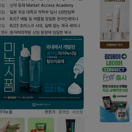
모집
신약 등재 Market Access Academy
모집
일본 주요 대학교 약학부 입시 신(편)입학
교육
8/07 배탈 등 여름철 장질환 온라인세미나
모집
8/23 초리스크 시대, 실패 없는 개국 세미나
원자력의학원 신임 원장에 임일한 박사
인사
약국e몰
· 편한가
· 플랫팜
· 바로팜