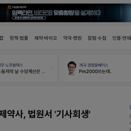
합
정책·법률
제약·바이오
약국·병원
칼럼·수첩
인물·연재
세무·노무
팜텍스
개국·경영
휴베이스
노동자의 날 수당계산은 어떻게 되나요
Pm2000쓰는데..
약사, 법원서 '기사회생'