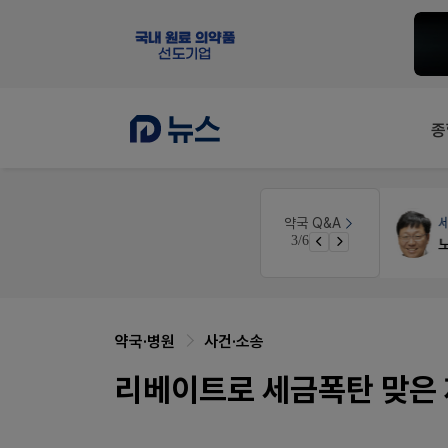
종
인
약국인테리어
생각자국 디자인
약국 Q&A
3/6
경단녀요건중 근로스득원천징수액
매대 높이
약국·병원
사건·소송
리베이트로 세금폭탄 맞은 제