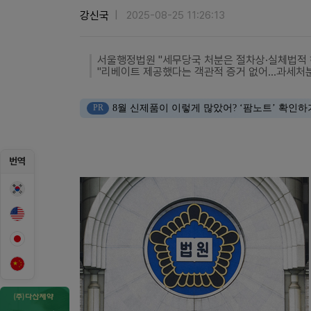
강신국
2025-08-25 11:26:13
서울행정법원 "세무당국 처분은 절차상·실체법적 
"리베이트 제공했다는 객관적 증거 없어...과세처
PR
8월 신제품이 이렇게 많았어? ‘팜노트’ 확인하
번역