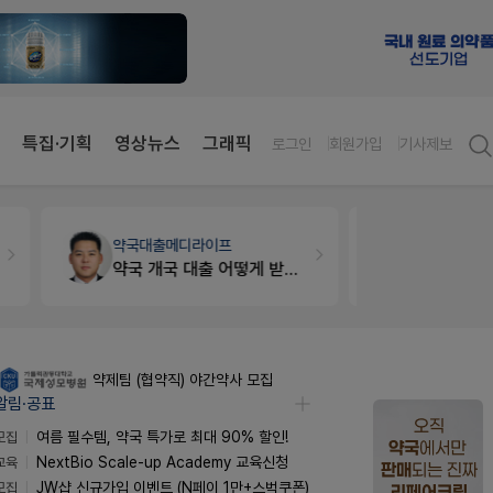
특집·기획
영상뉴스
그래픽
로그인
회원가입
기사제보
약국대출
메디라이프
약국법률
법
약국 개국 대출 어떻게 받아야할지 어렵습니다
문의합니
약제팀 (협약직) 야간약사 모집
알림·공표
모집
여름 필수템, 약국 특가로 최대 90% 할인!
교육
NextBio Scale-up Academy 교육신청
모집
JW샵 신규가입 이벤트 (N페이 1만+스벅쿠폰)