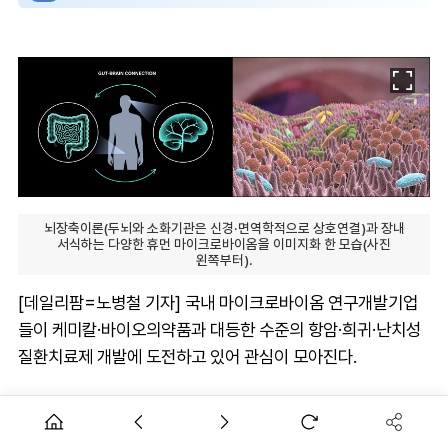
뇌장축이론(두뇌와 소화기관은 신경·면역학적으로 상호연결)과 장내
서식하는 다양한 휴먼 마이크로바이옴을 이미지화 한 모습(사진
왼쪽부터).
[데일리팜=노병철 기자] 국내 마이크로바이옴 연구개발기업
들이 케미칼·바이오의약품과 대등한 수준의 항암·희귀·난치성
질환치료제 개발에 도전하고 있어 관심이 모아진다.
마이크로바이옴에서 유래한 치료제 형태는 건강한 성체에서
추출된 대변이식법(FMT)부터 미생물대사 저분자물질, 펩타