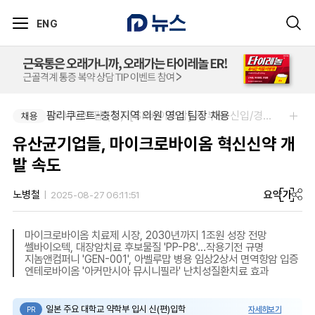
ENG
팜리쿠르트-충청지역 의원 영업 팀장 채용
SK 바이오팜 (주)-[SK바이오팜] 각 부문 신입/경력 구성원 영입
채용
채용
유산균기업들, 마이크로바이옴 혁신신약 개
발 속도
요약
가
노병철
2025-08-27 06:11:51
마이크로바이옴 치료제 시장, 2030년까지 1조원 성장 전망
쎌바이오텍, 대장암치료 후보물질 'PP-P8'...작용기전 규명
지놈앤컴퍼니 'GEN-001', 아벨루맙 병용 임상2상서 면역항암 입증
엔테로바이옴 '아커만시아 뮤시니필라' 난치성질환치료 효과
일본 주요 대학교 약학부 입시 신(편)입학
자세히보기
PR