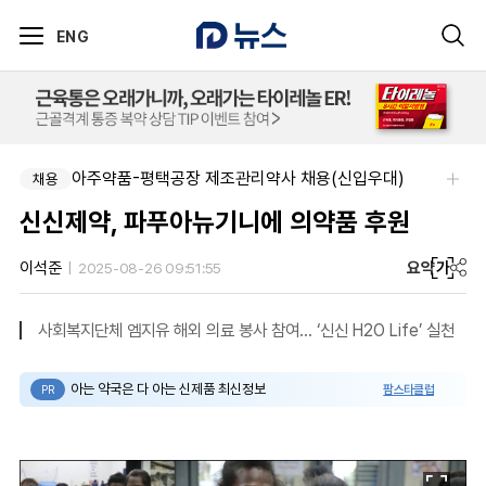
ENG
아주약품-평택공장 제조관리약사 채용(신입우대)
채용
신신제약, 파푸아뉴기니에 의약품 후원
요약
가
이석준
2025-08-26 09:51:55
사회복지단체 엠지유 해외 의료 봉사 참여… ‘신신 H2O Life’ 실천
아는 약국은 다 아는 신제품 최신정보
팜스타클럽
PR