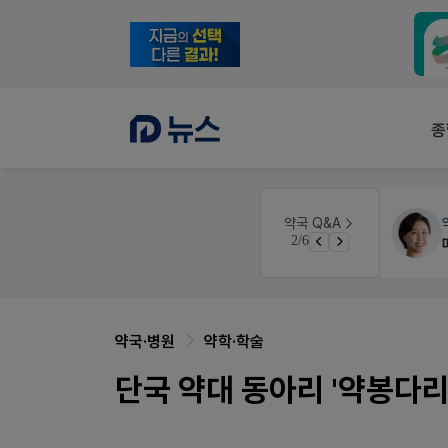
종
원
약국인테리어
생각자국 디자인
약국 Q&A
3/6
매대 높이
약국·병원
약학·학술
단국 약대 동아리 '약봉다리