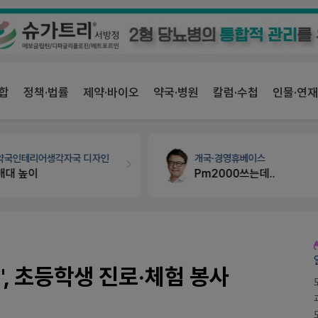
합
정책·법률
제약·바이오
약국·병원
칼럼·수첩
인물·연재
개국·경영
휴베이스
약국세무
미래 세무법인
Pm2000쓰는데..
경단녀요건중 근로스득원천징수액
', 초등학생 진로·체험 봉사