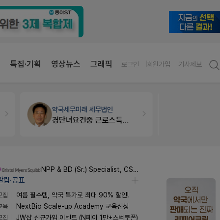
특집·기획
영상뉴스
그래픽
로그인
회원가입
기사제보
약국대출
메디라이프
세무·노무
팜
약국 개국 대출 어떻게 받아야할지 어렵습니다
NPP & BD (Sr.) Specialist, CSE&BD (Fixed)
알림·공표
모집
여름 필수템, 약국 특가로 최대 90% 할인!
교육
NextBio Scale-up Academy 교육신청
모집
JW샵 신규가입 이벤트 (N페이 1만+스벅쿠폰)