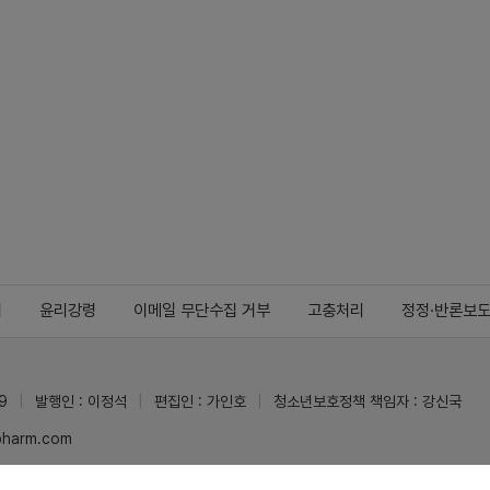
지
윤리강령
이메일 무단수집 거부
고충처리
정정·반론보
9
발행인 : 이정석
편집인 : 가인호
청소년보호정책 책임자 : 강신국
ypharm.com
 받을 수 있습니다.