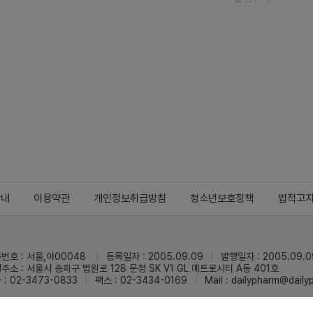
안내
이용약관
개인정보취급방침
청소년보호정책
법적고
번호 : 서울,아00048
등록일자 : 2005.09.09
발행일자 : 2005.09.0
주소 : 서울시 송파구 법원로 128 문정 SK V1 GL 메트로시티 A동 401호
 : 02-3473-0833
팩스 : 02-3434-0169
Mail :
dailypharm@dail
리팜의 모든 콘텐츠(기사)를 무단 사용하는 것은 저작권법에 저촉되며, 법적 제재를