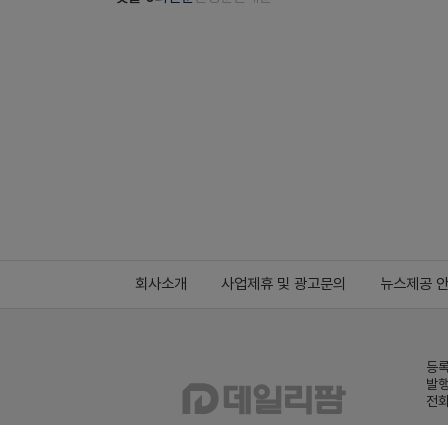
회사소개
사업제휴 및 광고문의
뉴스제공 
등록
발행
전화
데일