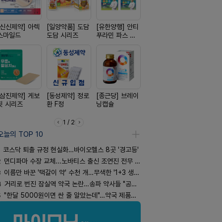
[신신제약] 아렉
[일양약품] 도담
[유한양행] 안티
[경방신약] 방콜
[신신제약]
스마일드
도담 시리즈
푸라민 파스 시
브이산
키토 밀크
리즈
[삼진제약] 게보
[동성제약] 정로
[종근당] 브레이
[리쥬올]
[노보노디스
핏 시리즈
환 F정
닝캡슐
PDLLA 퍼밍 크
위고비
림 30ml
1 / 2
오늘의 TOP 10
코스닥 퇴출 규정 현실화…바이오헬스 8곳 '경고등'
2
먼디파마 수장 교체...노바티스 출신 조연진 전무 내정
3
이름만 바꾼 '택갈이 약' 수천 개…무색한 '1+3 생동'
4
거리로 번진 잠실역 약국 논란…송파 약사들 "공공성 훼손"
5
"한달 5000원이면 싼 줄 알았는데"…약국 제품과 비교해보니