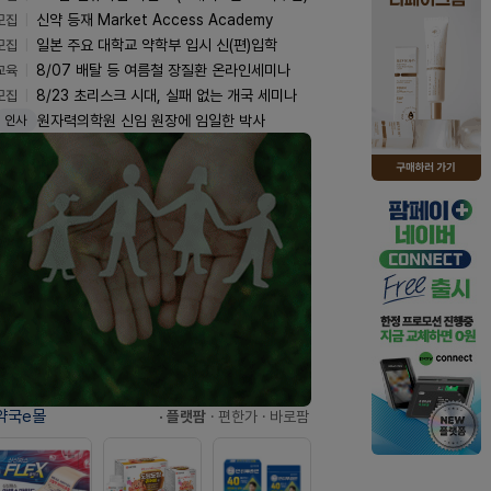
모집
신약 등재 Market Access Academy
모집
일본 주요 대학교 약학부 입시 신(편)입학
교육
8/07 배탈 등 여름철 장질환 온라인세미나
모집
8/23 초리스크 시대, 실패 없는 개국 세미나
원자력의학원 신임 원장에 임일한 박사
인사
약국e몰
· 플랫팜
· 편한가
· 바로팜