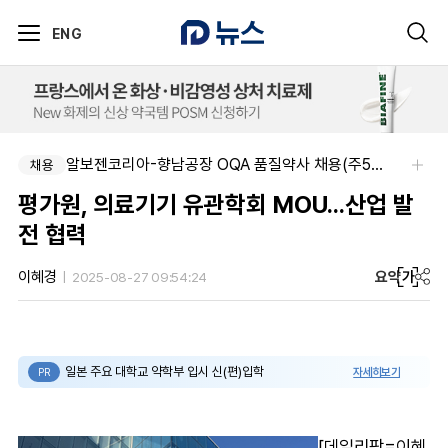
ENG
알보젠코리아-향남공장 OQA 품질약사 채용(주5일/파트타임 가능)
채용
평가원, 의료기기 유관학회 MOU...산업 발
전 협력
요약
가
이혜경
2025-08-27 09:54:24
일본 주요 대학교 약학부 입시 신(편)입학
자세히보기
PR
[데일리팜=이혜