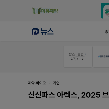
종
팜리쿠르트
팜스타클럽
공사례
약국 첫 채용공고 0원+'한번 더' 무료 연장
3/7
면 쿠폰 증정
퀴즈 참여시 룰렛쿠폰
제약·바이오
기업
신신파스 아렉스, 2025 