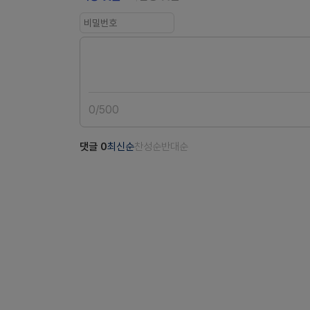
0
/
500
댓글
0
최신순
찬성순
반대순