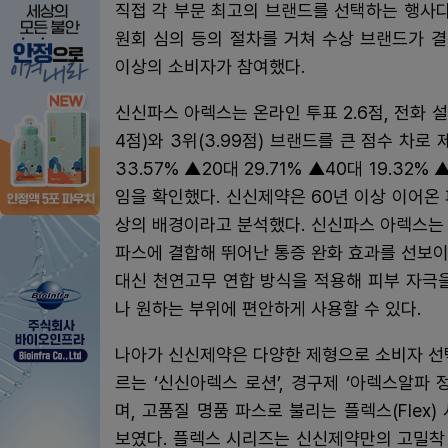
직접 각 부문 최고의 브랜드를 선택하는 행사다.
원회 심의 등의 절차를 거쳐 수상 브랜드가 결정
이상의 소비자가 참여했다.
신신파스 아렉스는 온라인 투표 2.6점, 전화 설문
4점)와 3위(3.99점) 브랜드를 큰 점수 차로
33.57% ▲20대 29.71% ▲40대 19.3
임을 확인했다. 신신제약은 60년 이상 이어온
상의 배경이라고 분석했다. 신신파스 아렉스는 
파스에 결합해 뛰어난 통증 완화 효과를 선보
대신 천연고무 연합 방식을 적용해 피부 자극
나 원하는 부위에 편안하게 사용할 수 있다.
나아가 신신제약은 다양한 제형으로 소비자 선
르는 ‘신신아렉스 로션’, 경구제 ‘아렉스알파
며, 고품질 명품 파스로 불리는 플렉스(Flex
보였다. 플렉스 시리즈는 신신제약만의 고밀착