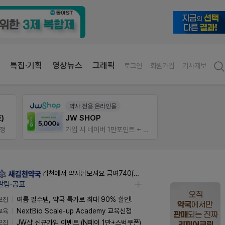
특집·기획
영상뉴스
그래픽
로그인
회원가입
기사제보
약사 전용 멤버십몰
E-det
편한가 멤버십몰
근육통
가입 시 네이버 1만포인트 + 스벅쿠폰
가입 시 50% 할인 쿠폰+적립금까지!
오래가
김천에서 약사님모셔요 급여740(퇴직금선지급시실수령800),KTXSRT김천구미역있음
알림·공표
모집
여름 필수템, 약국 특가로 최대 90% 할인!
교육
NextBio Scale-up Academy 교육신청
모집
JW샵 신규가입 이벤트 (N페이 1만+스벅쿠폰)