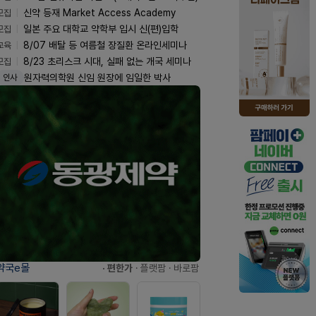
모집
신약 등재 Market Access Academy
모집
일본 주요 대학교 약학부 입시 신(편)입학
교육
8/07 배탈 등 여름철 장질환 온라인세미나
모집
8/23 초리스크 시대, 실패 없는 개국 세미나
원자력의학원 신임 원장에 임일한 박사
인사
약국e몰
· 편한가
· 플랫팜
· 바로팜