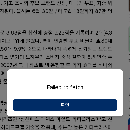
 기초 조사와 후보 브랜드 선정, 대국민 투표, 최종 위
된다. 올해는 6월 30일부터 7월 13일까지 87만 명
 3.63점을 합산해 총점 6.23점을 기록하며 2위(4.3
 제치고 1위에 올랐다. 특히 연령별 투표 비율이 ▲30대
2% ▲50대 9.9% 순으로 나타나며 폭넓게 신뢰받는 브랜드
 파스 명가의 노하우와 소비자 중심 철학이 8년 연속 수
2007년 국내 최초로 냉·온찜질 두 가지 효과를 하나의
이며 대한민국 대표 파스로 자리매김했다. 또한 유기용매
을 줄이고, 양방향 신축성 원단으로 밀착성을 높여 누구
Failed to fetch
1
택권을 확대하며 통증 케어 리더십을 강화하고 있다. 바
확인
 정’ 등을 선보여 붙이고·바르고·먹는 라인업을 갖추었으
) 시리즈인 ‘신신파스 아렉스 마일드 카타플라스마’도 선
 하이드로겔 기술을 적용해, 수분감 높은 카타플라스마