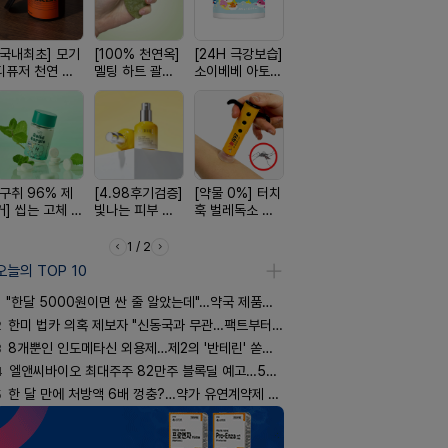
[국내최초] 모기
[100% 천연옥]
[24H 극강보습]
[약국BEST!] 뉴
[쿠팡 완판]
디퓨저 천연 계
멜팅 하트 괄사
소이베베 아토
비타센스 비타민
생 아르기닌
피 모키센트 디
마사지기
크림
흡입기
너지 젤리
퓨저
[구취 96% 제
[4.98후기검증]
[약물 0%] 터치
[올리브베러
[완전방수]
거] 씹는 고체 가
빛나는 피부 오
훅 벌레독소 흡
Pick] 드링킷 건
림없는 선
글
브링 세럼
인기
강음료
(SPF50+)
1 / 2
오늘의 TOP 10
"한달 5000원이면 싼 줄 알았는데"…약국 제품과 비교해보니
2
한미 법카 의혹 제보자 "신동국과 무관…팩트부터 따져야"
3
8개뿐인 인도메타신 외용제…제2의 '반테린' 쏟아지나
4
엘앤씨바이오 최대주주 82만주 블록딜 예고…500억 규모
5
한 달 만에 처방액 6배 껑충?…약가 유연계약제 착시효과