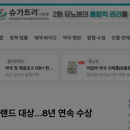
합
정책·법률
제약·바이오
약국·병원
칼럼·수첩
인물·연재
팜노트
약사 전용 온라인몰
이달의 약국 신제품(8월호)
JW SHOP
좋아요+의견남기면 쿠폰 증정
브랜드 대상…8년 연속 수상