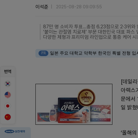
이석준
2025-08-28 09:09:55
87만 명 소비자 투표…총점 6.23점으로 2·3위와
‘붙이는 관절염 치료제’ 부문 대한민국 대표 파스
다양한 제형과 프리미엄 라인업으로 통증 케어 시
PR
일본 주요 대학교 약학부 한국인 특별 전형 입
번역
[데일리
아렉스가
문에서 
일 밝혔
‘올해의