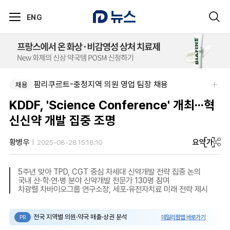
ENG
팜리쿠르트-충청지역 의원 영업 팀장 채용
채용
KDDF, 'Science Conference' 개최···혁
신신약 개발 집중 조명
요약
가
황병우
2025-08-28 15:18:10
5주년 맞아 TPD, CGT 중심 차세대 신약개발 전략 집중 논의
국내 산·학·연·병 분야 신약개발 전문가 130명 참여
차광렬 차바이오그룹 연구소장, 세포·유전자치료 미래 전략 제시
전국 지역별 의원·약국 매출·상권 분석
데일리팜맵 바로가기
PR