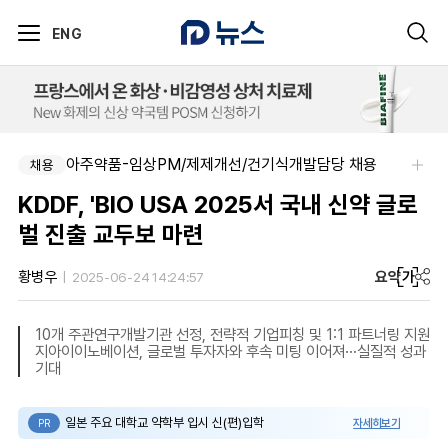
ENG
아주약품-임상PM/제제개선/건기식개발담당 채용
채용
KDDF, 'BIO USA 2025서 국내 신약 글로
벌 진출 교두보 마련
요약
가
황병우
2025-06-24 14:24:57
10개 주관연구개발기관 선정, 전략적 기업피칭 및 1:1 파트너링 지원
지아이이노베이션, 글로벌 투자자와 후속 미팅 이어져···실질적 성과
기대
일본 주요 대학교 약학부 입시 신(편)입학
자세히보기
PR