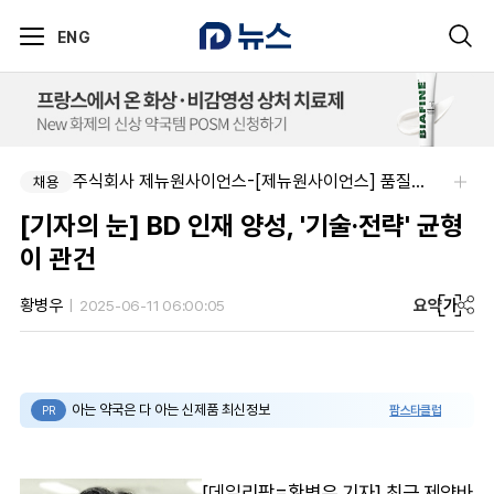
ENG
주식회사 제뉴원사이언스-[제뉴원사이언스] 품질관리약사 모집(경력무관)
채용
[기자의 눈] BD 인재 양성, '기술·전략' 균형
이 관건
요약
가
황병우
2025-06-11 06:00:05
아는 약국은 다 아는 신제품 최신정보
팜스타클럽
PR
[데일리팜=황병우 기자] 최근 제약바