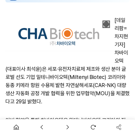
[데일
리팜=
차지현
기자]
차바이
오텍
(대표이사 최석윤)은 세포·유전자치료제 제조와 생산 분야 글
로벌 선도 기업 밀테니바이오텍(Miltenyi Biotec) 코리아와
동종 키메라 항원 수용체 발현 자연살해세포(CAR-NK) 대량
생산 자동화 공정 개발 협력을 위한 업무협약(MOU)을 체결했
다고 29일 밝혔다.
이번 협약을 통해 차바이오텍은 밀테니바이오텍 코리아의 전
문 장비, 기술 플랫폼과 컨설팅 지원을 기반으로, 글로벌 기준