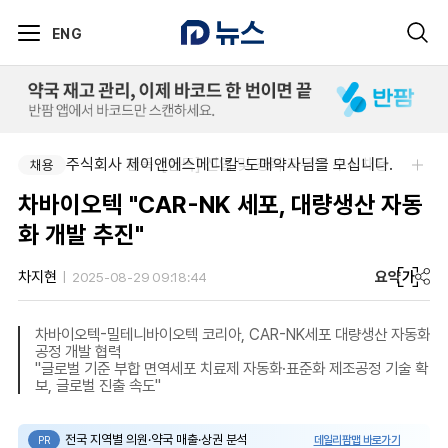
ENG
주식회사 한독-[한독] 신입 및 경력 직무별 수시채용
주식회사 제이앤에스메디칼-도매약사님을 모십니다.
채용
채용
차바이오텍 "CAR-NK 세포, 대량생산 자동
화 개발 추진"
요약
가
차지현
2025-08-29 09:18:44
차바이오텍-밀테니바이오텍 코리아, CAR-NK세포 대량생산 자동화
공정 개발 협력
"글로벌 기준 부합 면역세포 치료제 자동화·표준화 제조공정 기술 확
보, 글로벌 진출 속도"
전국 지역별 의원·약국 매출·상권 분석
데일리팜맵 바로가기
PR