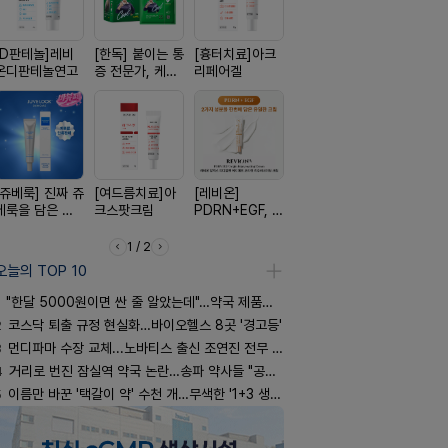
[D판테놀]레비
[한독] 붙이는 통
[흉터치료]아크
[리쥬올] 닥터 리
[켄뷰] 오
온디판테놀연고
증 전문가, 케토
리페어겔
쥬올 어드밴스드
폼타입, 로
톱 액티브 플라
PDRN 리쥬비네
5%폼에어
스타(쿨) 40매
이팅 크림 30ml
60g
[쥬베룩] 진짜 쥬
[여드름치료]아
[레비온]
[휴온스 ] 비듬을
[켄뷰] 다양
베룩을 담은 약
크스팟크림
PDRN+EGF, 레
한번에, 니조랄
증에, 타이
국전용 PDLLA
비온RX PDRN
2%액
정 500mg
크림
EGF 크림
정
1 / 2
오늘의 TOP 10
"한달 5000원이면 싼 줄 알았는데"…약국 제품과 비교해보니
2
코스닥 퇴출 규정 현실화…바이오헬스 8곳 '경고등'
3
먼디파마 수장 교체...노바티스 출신 조연진 전무 내정
4
거리로 번진 잠실역 약국 논란…송파 약사들 "공공성 훼손"
5
이름만 바꾼 '택갈이 약' 수천 개…무색한 '1+3 생동'