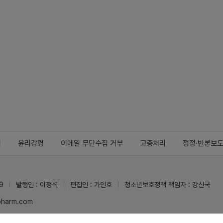
지
윤리강령
이메일 무단수집 거부
고충처리
정정·반론보
9
발행인 : 이정석
편집인 : 가인호
청소년보호정책 책임자 : 강신국
ypharm.com
 받을 수 있습니다.