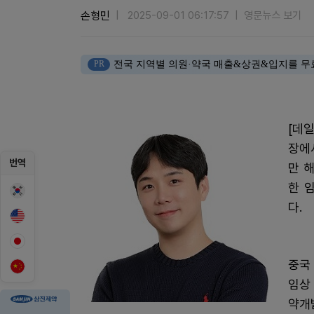
손형민
2025-09-01 06:17:57
영문뉴스 보기
PR
전국 지역별 의원·약국 매출&상권&입지를 무
[데
장에
번역
만 
한 
다.
중국
임상
약개