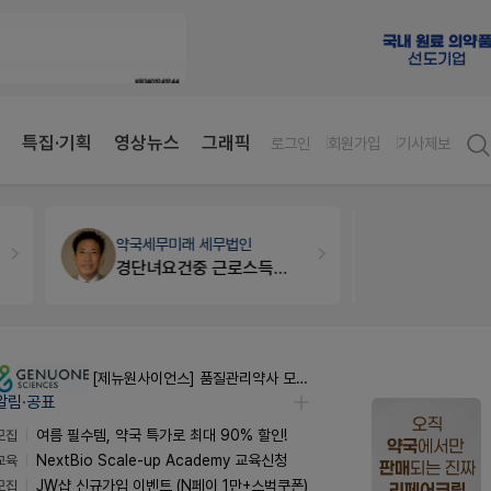
특집·기획
영상뉴스
그래픽
로그인
회원가입
기사제보
약국인테리어
생각자국 디자인
약국대출
메
매대 높이
[제뉴원사이언스] 품질관리약사 모집(경력무관)
알림·공표
모집
여름 필수템, 약국 특가로 최대 90% 할인!
교육
NextBio Scale-up Academy 교육신청
모집
JW샵 신규가입 이벤트 (N페이 1만+스벅쿠폰)