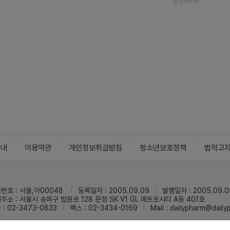
운영규칙
안내
이용약관
개인정보취급방침
청소년보호정책
법적고
번호 : 서울,아00048
등록일자 : 2005.09.09
발행일자 : 2005.09.0
주소 : 서울시 송파구 법원로 128 문정 SK V1 GL 메트로시티 A동 401호
 : 02-3473-0833
팩스 : 02-3434-0169
Mail :
dailypharm@dail
리팜의 모든 콘텐츠(기사)를 무단 사용하는 것은 저작권법에 저촉되며, 법적 제재를