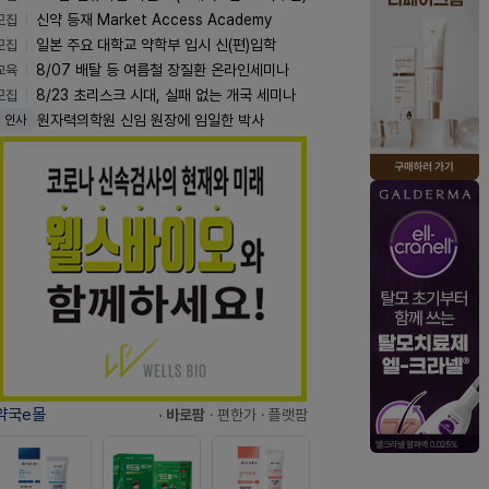
모집
신약 등재 Market Access Academy
모집
일본 주요 대학교 약학부 입시 신(편)입학
교육
8/07 배탈 등 여름철 장질환 온라인세미나
모집
8/23 초리스크 시대, 실패 없는 개국 세미나
원자력의학원 신임 원장에 임일한 박사
인사
약국e몰
· 바로팜
· 편한가
· 플랫팜