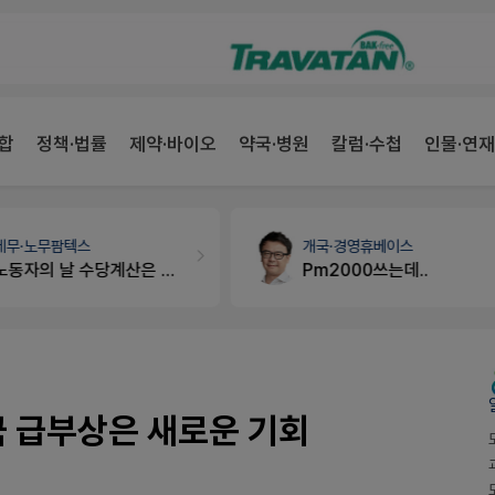
합
정책·법률
제약·바이오
약국·병원
칼럼·수첩
인물·연재
개국·경영
휴베이스
약국세무
미래 세무법인
Pm2000쓰는데..
경단녀요건중 근로스득원천징수액
중국 급부상은 새로운 기회