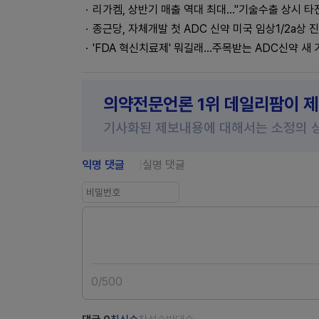
리가켐, 상반기 매출 역대 최대…"기술수출 상시 타
종근당, 자체개발 첫 ADC 신약 미국 임상1/2a상 
'FDA 혁신치료제' 뭐길래…주목받는 ADC신약 새
의약전문언론 1위 데일리팜이 
기사화된 제보내용에 대해서는 소정의 
익명 댓글
실명 댓글
0
/
500