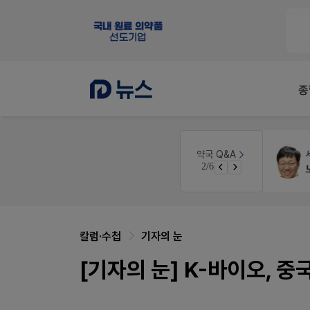
종
원
세무·노무
팜텍스
약국 Q&A
3/6
노동자의 날 수당계산은 어떻게 되나요
칼럼·수첩
기자의 눈
[기자의 눈] K-바이오, 