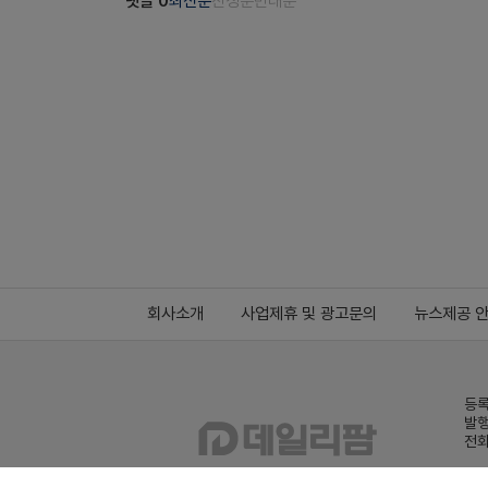
댓글
0
최신순
찬성순
반대순
회사소개
사업제휴 및 광고문의
뉴스제공 
등록
발행
전화
데일