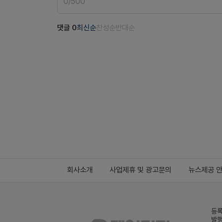
0
/
500
댓글
0
최신순
찬성순
반대순
회사소개
사업제휴 및 광고문의
뉴스제공 
등록
발행