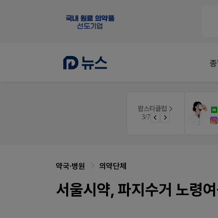
종
V-Detail
팜스타클럽
니깐!
우리 가족 다양한 상처엔 비아핀!
3/7
 ER
비아핀 POSM 신청 GO!
약국·병원
의약단체
서울시약, 파지수거 노령여