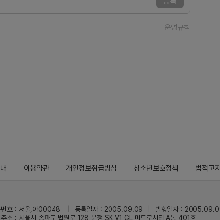
등록
운영규칙
안내
이용약관
개인정보취급방침
청소년보호정책
법적고
번호 : 서울,아00048
등록일자 : 2005.09.09
발행일자 : 2005.09.0
주소 : 서울시 송파구 법원로 128 문정 SK V1 GL 메트로시티 A동 401호