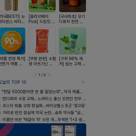
[약국BEST!] 뉴
[올리브베러
[국내최초] 모기
[4.98후기검증]
[완전방수]
비타센스 비타민
Pick] 드링킷 건
디퓨저 천연 계
빛나는 피부 오
림없는 선
흡입기
강음료
피 모키센트 디
브링 세럼
(SPF50+)
퓨저
[여름 한정 특가]
[쿠팡 완판] 수험
[구취 96% 제
[100% 천연옥]
[약물 0%]
편한가 여름 쿨
생 아르기닌 에
거] 씹는 고체 가
멜팅 하트 괄사
훅 벌레독소
세일! (여름 필수
너지 젤리
글
마사지기
인기
템 싹쓰리)
1 / 2
오늘의 TOP 10
"한달 5000원이면 싼 줄 알았는데"…약국 제품과 비교해보니
2
먼디파마 수장 교체...노바티스 출신 조연진 전무 내정
3
코스닥 퇴출 규정 현실화…바이오헬스 8곳 '경고등'
4
거리로 번진 잠실역 약국 논란…송파 약사들 "공공성 훼손"
5
이름만 바꾼 '택갈이 약' 수천 개…무색한 '1+3 생동'