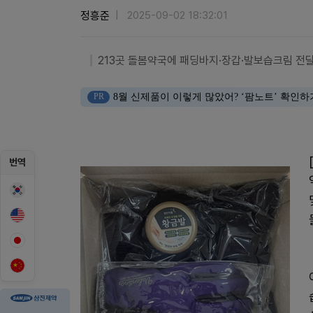
정흥준
2025-09-02 18:32:01
213곳 돌봄약국에 패딩바지·장갑·발보습크림 전
PR
8월 신제품이 이렇게 많았어? ‘팜노트’ 확인하
번역