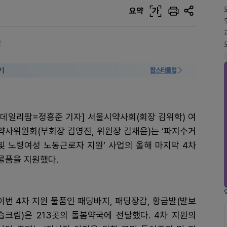
요약
가
달
기
팜스타클럽
[데일리팜=정흥준 기자] 서울시약사회(회장 김위학) 여
약사위원회(부회장 김영진, 위원장 김채윤)는 ‘파지수거
및 노령여성 노동근로자 지원’ 사업의 올해 마지막 4차
물품을 지원했다.
이번 4차 지원 물품인 패딩바지, 패딩장갑, 황금발(발보
습크림)은 213곳의 돌봄약국에 전달했다. 4차 지원의