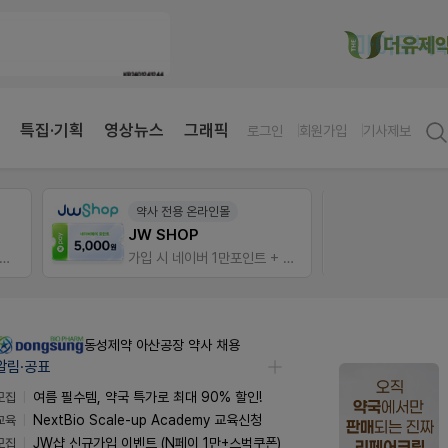
특집·기획
영상뉴스
그래픽
로그인
회원가입
기사제보
약사 전용 온라인몰
팜리
JW SHOP
입 시 50% 할인 쿠폰+적립금까지!
가입 시 네이버 1만포인트 + 스벅쿠폰
퀴즈 
동성제약 아산공장 약사 채용
알림·공표
모집
여름 필수템, 약국 특가로 최대 90% 할인!
교육
NextBio Scale-up Academy 교육신청
모집
JW샵 신규가입 이벤트 (N페이 1만+스벅쿠폰)