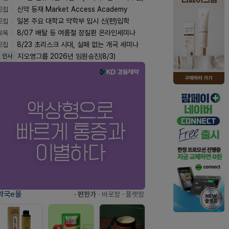
모집
신약 등재 Market Access Academy
모집
일본 주요 대학교 약학부 입시 신(편)입학
교육
8/07 배탈 등 여름철 장질환 온라인세미나
모집
8/23 초리스크 시대, 실패 없는 개국 세미나
지오영그룹 2026년 임원승진(8/3)
인사
약국e몰
· 편한가
· 바로팜
· 플랫팜