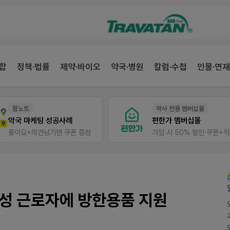
합
정책·법률
제약·바이오
약국·병원
칼럼·수첩
인물·연재
팜노트
약사 전용 멤버십몰
약국 마케팅 성공사례
편한가 멤버십몰
좋아요+의견남기면 쿠폰 증정
가
성 근로자에 방한용품 지원