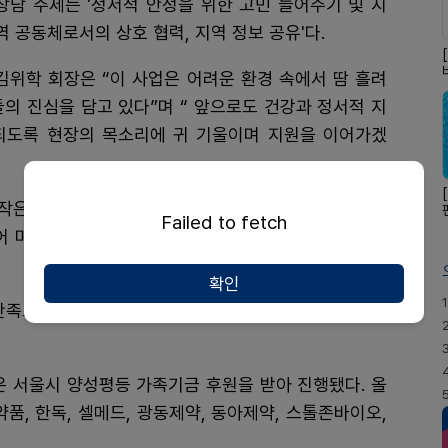
상담 주제는 '정서적 안정을 위한 고민 들어주기 및 지
역 공동체로서의 상호 협력, 지역 정보 공유'다.
김위학 회장은 “이 사업은 어려운 환경 속에서 땀 흘려
의 진심을 담고 있다”며 “ 앞으로도 건강과 정서적 지
되도록 현장의 목소리에 귀 기울이며 지원을 이어가겠
작은 약상자 하나가 큰 위로가 될 수 있다고 믿는다”며
Failed to fetch
어 마음을 나누는 따뜻하고 소중한 시간이 되었길 바란
확인
1
족도설문지, 사업자등록증(사본), 통장(사본)을 9월 1
은 서울시 양성평등 가족기금 후원을 받아 진행됐다. 올
품, 한독, 셀메드, 광동제약, 동아제약, 스톨존바이오,