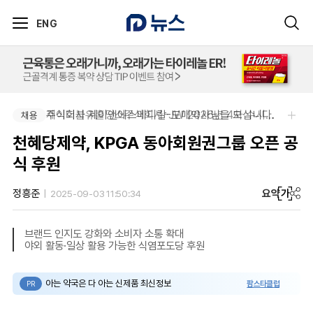
ENG
주식회사 제이앤에스메디칼-도매약사님을 모십니다.
제이더블유홀딩스주식회사-JW 2026년 4차 수시채용
채용
채용
천혜당제약, KPGA 동아회원권그룹 오픈 공
식 후원
요약
가
정흥준
2025-09-03 11:50:34
브랜드 인지도 강화와 소비자 소통 확대
야외 활동·일상 활용 가능한 식염포도당 후원
아는 약국은 다 아는 신제품 최신정보
팜스타클럽
PR