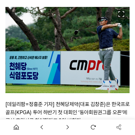
[데일리팜=정흥준 기자] 천혜당제약(대표 김창준)은 한국프로
골프(KPGA) 투어 하반기 첫 대회인 ‘동아회원권그룹 오픈’에
공식 후원사로 참여했다고 3일 밝혔다.