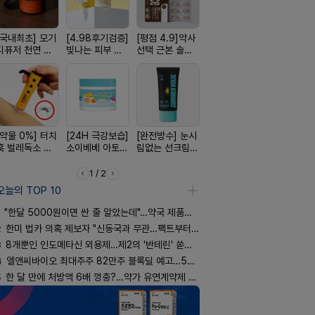
[국내최초] 모기
[4.98후기검증]
[평점 4.9]약사
[올리브베러
[100% 천
디퓨저 천연 계
빛나는 피부 오
선택 근본 솔루
Pick] 드링킷 건
멜팅 하트 
피 모키센트 디
브링 세럼
션, 솔티스
강음료
마사지기
퓨저
[약물 0%] 터치
[24H 극강보습]
[완전방수] 눈시
[구취 96% 제
[약국BEST!
훅 벌레독소 흡
소이베베 아토
림없는 선크림
거] 씹는 고체 가
비타센스 
인기
크림
(SPF50+)
글
흡입기
1 / 2
오늘의 TOP 10
"한달 5000원이면 싼 줄 알았는데"…약국 제품과 비교해보니
2
한미 법카 의혹 제보자 "신동국과 무관…팩트부터 따져야"
3
8개뿐인 인도메타신 외용제…제2의 '반테린' 쏟아지나
4
엘앤씨바이오 최대주주 82만주 블록딜 예고…500억 규모
5
한 달 만에 처방액 6배 껑충?…약가 유연계약제 착시효과