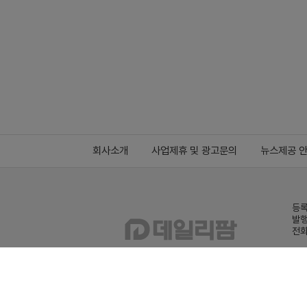
회사소개
사업제휴 및 광고문의
뉴스제공 
등록
발행
전화
데일
Family site
co