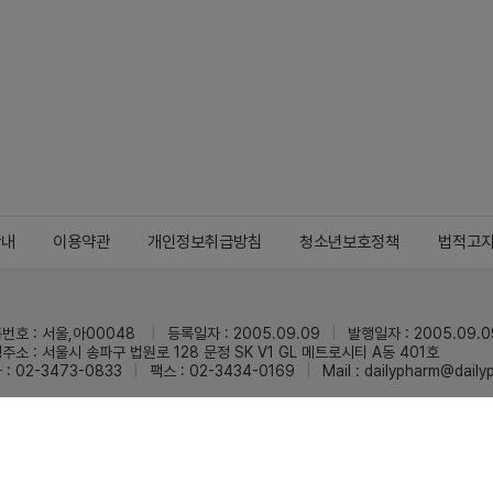
안내
이용약관
개인정보취급방침
청소년보호정책
법적고
번호 : 서울,아00048
등록일자 : 2005.09.09
발행일자 : 2005.09.0
주소 : 서울시 송파구 법원로 128 문정 SK V1 GL 메트로시티 A동 401호
 : 02-3473-0833
팩스 : 02-3434-0169
Mail :
dailypharm@dail
리팜의 모든 콘텐츠(기사)를 무단 사용하는 것은 저작권법에 저촉되며, 법적 제재를
pyright © Dailypharm1999-2026,All rights reserved.