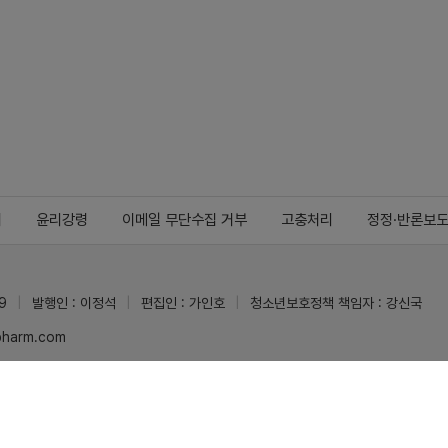
지
윤리강령
이메일 무단수집 거부
고충처리
정정·반론보
9
발행인 : 이정석
편집인 : 가인호
청소년보호정책 책임자 : 강신국
ypharm.com
 받을 수 있습니다.