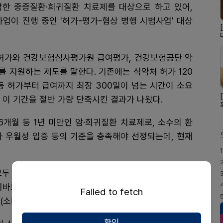
각한 중증질환·희귀질환 치료제를 대상으로 하고 있어,
업이 진행 중인 '허가-평가-협상 병행 시범사업' 대상
허가와 건강보험심사평가원 급여평가, 건강보험공단 약
 지원하는 제도를 말한다. 기존에는 식약처 허가 120
일 등 허가부터 급여까지 최장 300일이 넘는 시간이 소요
 이 기간을 절반 가량 단축시킨 결과가 나왔다.
개월 등 1년 미만인 암·희귀질환 치료제로, 소수의 환
효과 우월성 입증 등의 기준을 충족해야 선정되는데, 현재
1
두 GIFT 품목으로, 레코르다티코리아의 '콰지바(디누
트)', 큐로셀의 '림카토(안발캅타젠오토류셀)', UCB
Failed to fetch
(소타터셉트)' 등이 주인공이다.
확인