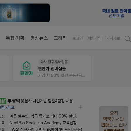
특집·기획
영상뉴스
그래픽
로그인
회원가입
기사제보
약사 전용 멤버십몰
팜리
편한가 멤버십몰
가입 시 50% 할인 쿠폰+적립금까지!
퀴즈 
본사 사업개발 팀원&팀장 채용
알림·공표
모집
여름 필수템, 약국 특가로 최대 90% 할인!
교육
NextBio Scale-up Academy 교육신청
모집
JW샵 신규가입 이벤트 (N페이 1만+스벅쿠폰)