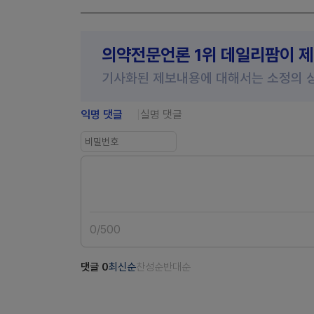
의약전문언론 1위 데일리팜이 
기사화된 제보내용에 대해서는 소정의 
익명 댓글
실명 댓글
0
/
500
댓글
0
최신순
찬성순
반대순