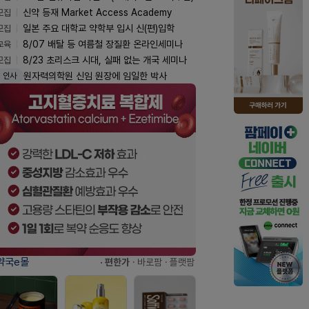
모집
신약 등재 Market Access Academy
모집
일본 주요 대학교 약학부 입시 신(편)입학
교육
8/07 배탈 등 여름철 장질환 온라인세미나
모집
8/23 초리스크 시대, 실패 없는 개국 세미나
원자력의학원 신임 원장에 임일한 박사
인사
약국e몰
· 편한가
· 바로팜
· 플랫팜