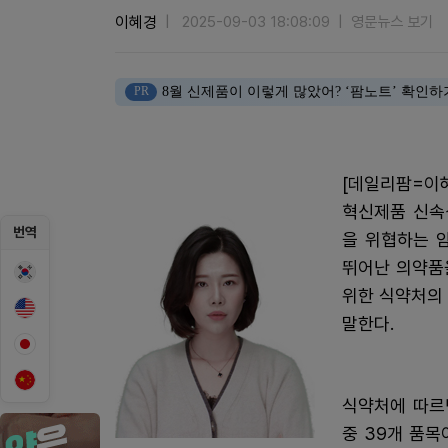
이혜경
2025-09-03 18:08:09
영문뉴스 보기
PR
8월 신제품이 이렇게 많았어? ‘팜노트’ 확인하
[데일리팜=이
혁신제품 신속심
번역
을 위협하는 
뛰어난 의약품
위한 식약처의
말한다.
식약처에 따르면
중 39개 품목