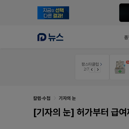
종
팜노트
팜스타클럽
약국 마케팅 성공사례
3/7
좋아요+의견남기면 쿠폰 증정
칼럼·수첩
기자의 눈
[기자의 눈] 허가부터 급여까