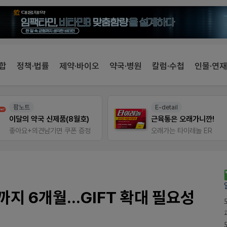
합
정책·법률
제약·바이오
약국·병원
칼럼·수첩
인물·연재
팜노트
E-detail
이달의 약국 신제품(8월호)
근육통은 오래가니깐!
좋아요+의견남기면 쿠폰 증정
오래가는 타이레놀 ER
지 6개월...GIFT 확대 필요성