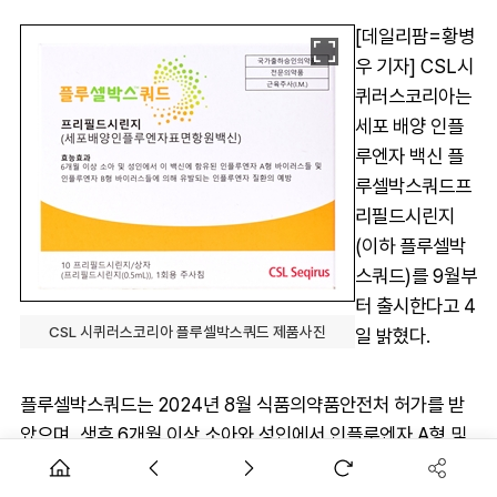
[데일리팜=황병
우 기자] CSL시
퀴러스코리아는
세포 배양 인플
루엔자 백신 플
루셀박스쿼드프
리필드시린지
(이하 플루셀박
스쿼드)를 9월부
터 출시한다고 4
CSL 시퀴러스코리아 플루셀박스쿼드 제품사진
일 밝혔다.
플루셀박스쿼드는 2024년 8월 식품의약품안전처 허가를 받
았으며, 생후 6개월 이상 소아와 성인에서 인플루엔자 A형 및
B형 바이러스들에 의해 유발되는 감염을 예방할 수 있다. 이번
2025/26 절기부터 전국 주요 병의원에서 플루셀박스쿼드 접