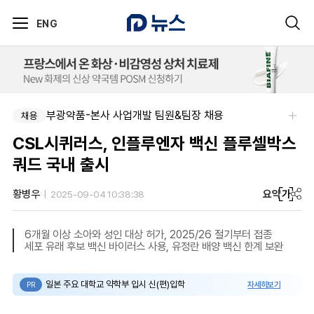
ENG
부광약품-본사 사업개발 팀원&팀장 채용
채용
CSL시퀴러스, 인플루엔자 백신 플루셀박스
쿼드 국내 출시
요약
가
황병우
2025-09-04 10:38:38
6개월 이상 소아와 성인 대상 허가, 2025/26 절기부터 접종
세포 유래 후보 백신 바이러스 사용, 유정란 배양 백신 한계 보완
일본 주요 대학교 약학부 입시 신(편)입학
자세히보기
PR