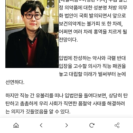
정 의약품에 대한 성분명 처방 의무
화 법안이 국회 발의되면서 앞으로
보건의약계는 불가피 또 한 차례,
어쩌면 여러 차례 홍역을 치르게 될
전망이다.
입법에 찬성하는 약사와 극렬 반대
입장을 고수할 의사가 직능 패권을
놓고 대립할 미래가 벌써부터 눈에
선연하다.
하지만 직능 간 유불리를 떠나 입법안을 들여다보면, 상당히 탄
탄하고 촘촘하게 우리 사회가 직면한 품절약 사태를 해결하려
는 의지가 깃들었음을 알 수 있다.
다소 과해보이는 조항은 수급 불안정약 성분명 처방 의무를 위
반한 의사에 대한 처벌 조항 정도다.