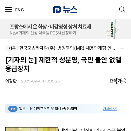
ENG
주식회사 제이앤에스메디칼-도매약사님을 모십니다.
한국오츠카제약(주)-병원영업(MR) 채용연계형 인턴(신입사원) 모집 공고
채용
채용
[기자의 눈] 제한적 성분명, 국민 불안 없앨
응급장치
요약
가
이정환
2025-09-04 18:35:28
일본 주요 대학교 약학부 입시 신(편)입학
자세히보기
PR
[데일리팜=이정환 기자] 수급 불안