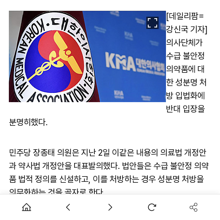
[데일리팜=
강신국 기자]
의사단체가
수급 불안정
의약품에 대
한 성분명 처
방 입법화에
반대 입장을
분명히했다.
민주당 장종태 의원은 지난 2일 이같은 내용의 의료법 개정안
과 약사법 개정안을 대표발의했다. 법안들은 수급 불안정 의약
품 법적 정의를 신설하고, 이를 처방하는 경우 성분명 처방을
의무화하는 것을 골자로 한다.
대한의사협회(회장 김택우)는 4일 "국회에 발의된 수급불안정