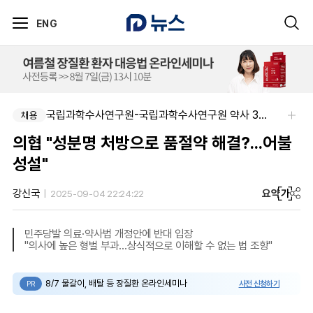
ENG
국립과학수사연구원-국립과학수사연구원 약사 3명 채용
채용
의협 "성분명 처방으로 품절약 해결?...어불
성설"
요약
가
강신국
2025-09-04 22:24:22
민주당발 의료·약사법 개정안에 반대 입장
"의사에 높은 형벌 부과...상식적으로 이해할 수 없는 법 조항"
8/7 물갈이, 배탈 등 장질환 온라인세미나
사전 신청하기
PR