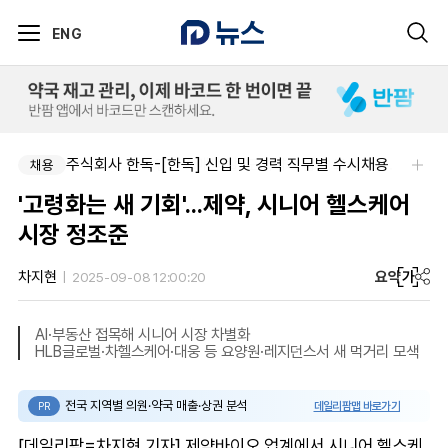
ENG
주식회사 제이앤에스메디칼-도매약사님을 모십니다.
주식회사 한독-[한독] 신입 및 경력 직무별 수시채용
채용
채용
'고령화는 새 기회'...제약, 시니어 헬스케어
시장 정조준
요약
가
차지현
2025-09-08 12:00:20
AI·부동산 접목해 시니어 시장 차별화
HLB글로벌·차헬스케어·대웅 등 요양원·레지던스서 새 먹거리 모색
전국 지역별 의원·약국 매출·상권 분석
데일리팜맵 바로가기
PR
[데일리팜=차지현 기자] 제약바이오 업계에서 시니어 헬스케