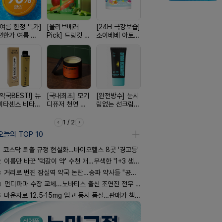
[여름 한정 특가]
[올리브베러
[24H 극강보습]
[4.98후기검증]
[평점 4.9
편한가 여름 쿨
Pick] 드링킷 건
소이베베 아토
빛나는 피부 오
선택 근본 
세일! (여름 필수
강음료
크림
브링 세럼
션, 솔티스
템 싹쓰리)
[약국BEST!] 뉴
[국내최초] 모기
[완전방수] 눈시
[구취 96% 제
[약물 0%]
비타센스 비타민
디퓨저 천연 계
림없는 선크림
거] 씹는 고체 가
훅 벌레독소
흡입기
피 모키센트 디
(SPF50+)
글
인기
퓨저
1 / 2
오늘의 TOP 10
코스닥 퇴출 규정 현실화…바이오헬스 8곳 '경고등'
2
이름만 바꾼 '택갈이 약' 수천 개…무색한 '1+3 생동'
3
거리로 번진 잠실역 약국 논란…송파 약사들 "공공성 훼손"
4
먼디파마 수장 교체...노바티스 출신 조연진 전무 내정
5
마운자로 12.5·15mg 입고 동시 품절…판매가 책정 고심