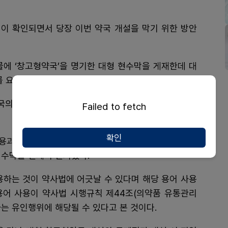
이 확인되면서 당장 이번 약국 개설을 막기 위한 방안
물에 ‘창고형약국’을 명기한 대형 현수막을 게재한데 대
를 요청할 예정이다.
국의 경우도 건물에 대형 현수막을 게재, 창고형약국 명
Failed to fetch
확인
용과 게시에 대한 시정 명령 조치를 했고, 해당 약국은
현수막을 일제히 철거했다.
용하는 것이 약사법에 어긋날 수 있다며 해당 용어 사용
 용어 사용이 약사법 시행규칙 제44조(의약품 유통관리
는 유인행위에 해당될 수 있다고 본 것이다.