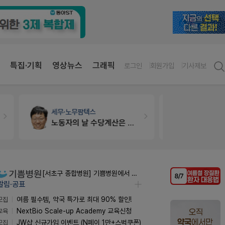
특집·기획
영상뉴스
그래픽
로그인
회원가입
기사제보
세무·노무
팜텍스
약국대출
메
노동자의 날 수당계산은 어떻게 되나요
[서초구 종합병원] 기쁨병원에서 약사 초빙합니다.
알림·공표
모집
여름 필수템, 약국 특가로 최대 90% 할인!
교육
NextBio Scale-up Academy 교육신청
모집
JW샵 신규가입 이벤트 (N페이 1만+스벅쿠폰)