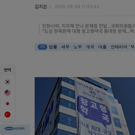
김지은
2025-09-08 11:33:43
인천시약, 지자체 만나 문제점 전달…국회의원들
“도심 한복판에 대형 창고형약국 중대한 문제…적
PR
법률 · 세무 · 노무 · 개국 · 대출 · 인테리어
번역