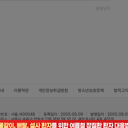
운영규칙
안내
이용약관
개인정보취급방침
청소년보호정책
법적고
번호 : 서울,아00048
등록일자 : 2005.09.09
발행일자 : 2005.09.0
주소 : 서울시 송파구 법원로 128 문정 SK V1 GL 메트로시티 A동 401호
 : 02-3473-0833
팩스 : 02-3434-0169
Mail :
dailypharm@dail