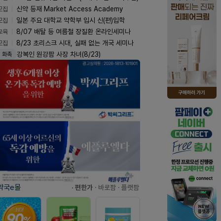
모집
신약 등재 Market Access Academy
모집
일본 주요 대학교 약학부 입시 신(편)입학
교육
8/07 배탈 등 여름철 장질환 온라인세미나
모집
8/23 초리스크 시대, 실패 없는 개국 세미나
강복인 원강팜 사장 차녀(8/23)
화촉
약국e몰
· 편한가
· 바로팜
· 플랫팜