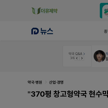
종
 디자인
약국세무
미래 세무법인
약국 Q&A
3/6
경단녀요건중 근로스득원천징수액
약국·병원
산업·경영
"370평 창고형약국 현수막