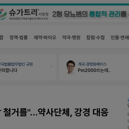
합
정책·법률
제약·바이오
약국·병원
칼럼·수첩
인물·연재
약국법률
법무법인 규원
개국·경영
휴베이스
문의합니다
Pm2000쓰는데..
 철거를"…약사단체, 강경 대응