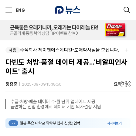
ENG
주식회사 제이앤에스메디칼-도매약사님을 모십니다.
채용
다빈도 처방·품절 데이터 제공...'비알피인사
이트' 출시
요약
가
정흥준
2025-09-09 15:18:50
수급·처방·매출 데이터 주·월 단위 업데이트 제공
급변하는 산업 환경에서 데이터 기반 의사결정 지원
일본 주요 대학교 약학부 입시 신(편)입학
자세히보기
PR