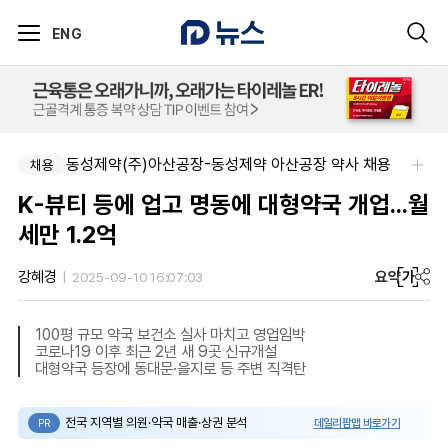
ENG
동성제약(주)아산공장-동성제약 아산공장 약사 채용
채용
K-뷰티 등에 업고 명동에 대형약국 개업...월
세만 1.2억
요약
가
강혜경
2025-09-10 16:07:03
100평 규모 약국 보건소 실사 마치고 영업임박
코로나19 이후 최근 2년 새 9곳 신규개설
대형약국 등장에 동대문·을지로 등 주변 직격탄
전국 지역별 의원·약국 매출·상권 분석
데일리팜맵 바로가기
PR