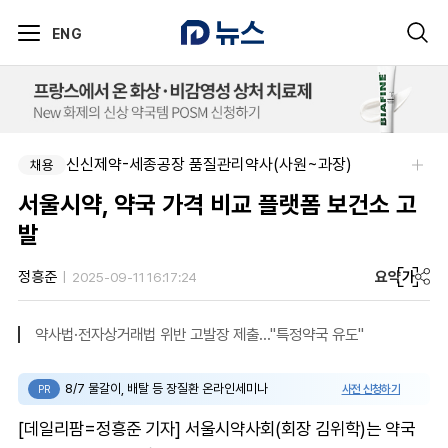
ENG
신신제약-세종공장 품질관리약사(사원~과장)
채용
서울시약, 약국 가격 비교 플랫폼 보건소 고
발
요약
가
정흥준
2025-09-11 16:17:24
약사법·전자상거래법 위반 고발장 제출..."특정약국 유도"
8/7 물갈이, 배탈 등 장질환 온라인세미나
사전 신청하기
PR
[데일리팜=정흥준 기자] 서울시약사회(회장 김위학)는 약국