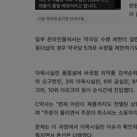
련된
이 
11일 약국에 공지된 안내사항.
일부 온라인몰에서는 약국당 수량 제한이 걸렸
웅더샵의 경우 약국당 5개로 수량을 제한하기도
아목시실린 품절설에 바로팜 의약품 검색순위
위 오구멘틴, 3위 아목시실린, 6위 곰실린, 
크라, 10위 아모크라 등이 순식간에 진입했다.
C약사는 "현재 어린이 제품까지도 전멸된 상
며 "주문이 몰리면서 주문이 취소되는 소동까지
문제는 이 과정에서 아목시실린 이슈가 확인되
뤄지면서 혼선은 더해졌다.