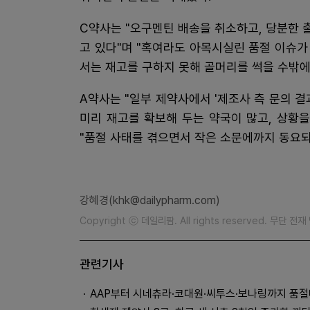
C약사는 "오구멘틴 배송을 취소하고, 당분한
고 있다"며 "혹여라도 아목시실린 품절 이슈
서는 재고를 구하지 못해 골머리를 썩을 수밖에
A약사는 "일부 제약사에서 '제조사 측 문의 
미리 재고를 확보해 두는 약국이 많고, 상황을
"품절 사태를 겪으면서 작은 소문에까지 동요되
강혜경(khk@dailypharm.com)
Copyright ⓒ 데일리팜. All rights reserved. 무단 전
관련기사
AAP부터 시네츄라·코대원·씨투스·보나링까지 품