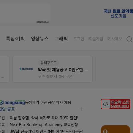
특집·기획
영상뉴스
그래픽
로그인
회원가입
기사제보
팜리쿠르트
팜노
약국 첫 채용공고 0원+'한번 더' 무료 연장
이달의
가입 시 네이버 1만포인트 + 스벅쿠폰
퀴즈 참여시 룰렛쿠폰
좋아요
동성제약 아산공장 약사 채용
알림·공표
모집
여름 필수템, 약국 특가로 최대 90% 할인!
교육
NextBio Scale-up Academy 교육신청
모집
JW샵 신규가입 이벤트 (N페이 1만+스벅쿠폰)