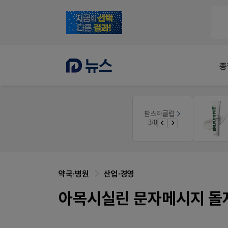
종
E-detail
팜스타클럽
공사례
근육통은 오래가니깐!
3/8
면 쿠폰 증정
오래가는 타이레놀 ER
약국·병원
산업·경영
아목시실린 문자메시지 돌자