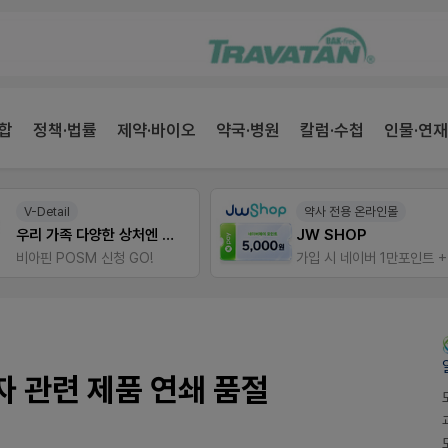
합
정책·법률
제약·바이오
약국·병원
칼럼·수첩
인물·연재
V-Detail
약사 전용 온라인몰
우리 가족 다양한 상처엔 비아핀!
JW SHOP
비아핀 POSM 신청 GO!
 관련 제품 연쇄 품절