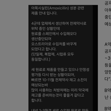
공
아
중
예
A약
공지
~
등
양
다"
B약
난
B약