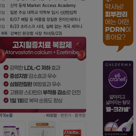
모집
신약 등재 Market Access Academy
모집
일본 주요 대학교 약학부 입시 신(편)입학
교육
8/07 배탈 등 여름철 장질환 온라인세미나
모집
8/23 초리스크 시대, 실패 없는 개국 세미나
강복인 원강팜 사장 차녀(8/23)
화촉
약국e몰
· 바로팜
· 편한가
· 플랫팜