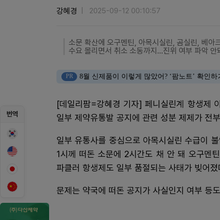
강혜경
2025-09-12 00:10:57
소문 확산에 오구멘틴, 아목시실린, 곰실린, 베아
수요 몰리면서 취소 소동까지…진위 여부 파악 안
PR
8월 신제품이 이렇게 많았어? ‘팜노트’ 확인하
[데일리팜=강혜경 기자] 페니실린계 항생제 
번역
일부 제약유통발 공지에 관련 성분 제제가 전부
일부 유통사를 중심으로 아목시실린 수급이 불
1시께 떠돈 소문에 2시간도 채 안 돼 오구멘
파클러 항생제도 일부 품절되는 사태가 빚어졌
문제는 약국에 떠돈 공지가 사실인지 여부 등도