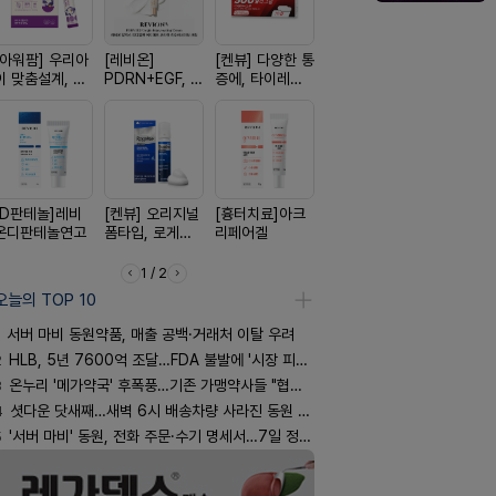
[아워팜] 우리아
[레비온]
[켄뷰] 다양한 통
[리쥬올] 닥터 리
[휴온스 ] 
이 맞춤설계, 바
PDRN+EGF, 레
증에, 타이레놀
쥬올 어드밴스드
한번에, 니
로타민 kids 엘
비온RX PDRN
정 500mg 10
PDRN 리쥬비네
2%액
더베리맛
EGF 크림
정
이팅 크림 30ml
[D판테놀]레비
[켄뷰] 오리지널
[흉터치료]아크
[한독] 붙이는 통
[알엑스미]
온디판테놀연고
폼타입, 로게인
리페어겔
증 전문가, 케토
스미 리쥬영
5%폼에어로졸
톱 액티브 플라
트라 PDR
60g
스타(쿨) 40매
10000 딥
1 / 2
어 크림
오늘의 TOP 10
서버 마비 동원약품, 매출 공백·거래처 이탈 우려
2
HLB, 5년 7600억 조달…FDA 불발에 '시장 피로감'
3
온누리 '메가약국' 후폭풍…기존 가맹약사들 "협의체 만들자"
4
셧다운 닷새째…새벽 6시 배송차량 사라진 동원 물류센터
5
'서버 마비' 동원, 전화 주문·수기 명세서…7일 정상화 되나