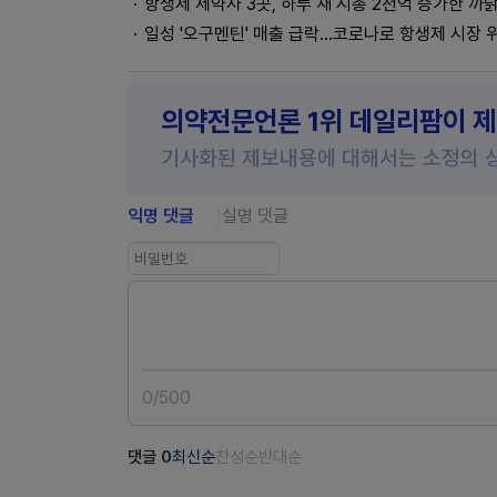
항생제 제약사 3곳, 하루 새 시총 2천억 증가한 까
일성 '오구멘틴' 매출 급락...코로나로 항생제 시장 
의약전문언론 1위 데일리팜이 
기사화된 제보내용에 대해서는 소정의 
익명 댓글
실명 댓글
0
/
500
댓글
0
최신순
찬성순
반대순