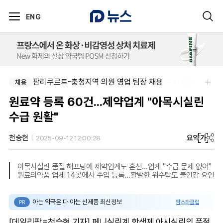
ENG
주식회사 한독-[한독] 신입 및 경력 직무별 수시채용
팜리쿠르트-충청지역 의원 영업 팀장 채용
채용
채용
원료약 등록 60건...제약업계 "아목시실린
수급 원활"
요약
가
천승현
2025-09-12 12:00:28
아목시실린 품절 해프닝에 제약업계도 혼선...업계 "수급 문제 없어"
원료의약품 업체 14곳에서 수입 등록...활발한 위수탁도 불안감 요인
아는 약국은 다 아는 신제품 최신정보
팜스타클럽
PR
[데일리팜=천승현 기자] 페니실린계 항생제 아시실린의 품절