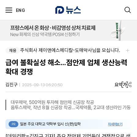
ENG
주식회사 제이앤에스메디칼-도매약사님을 모십니다.
채용
급여 불확실성 해소...점안제 업체 생산능력
확대 경쟁
요약
가
김진구
2025-09-13 06:20:50
대우제약, 500억원 투자해 점안제 신공장 착공
옵투스제약, 작년 8월 신공장 착공…국제약품, 2교대 생산라인 가동
일본 주요 대학교 약학부 입시 신(편)입학
자세히보기
PR
[데일리팜=김진구 기자] 주요 점안제 기업들이 경쟁적으로 생