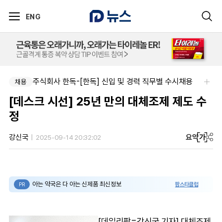
ENG
주식회사 한독-[한독] 신입 및 경력 직무별 수시채용
채용
[데스크 시선] 25년 만의 대체조제 제도 수
정
요약
가
강신국
2025-09-14 20:32:02
아는 약국은 다 아는 신제품 최신정보
팜스타클럽
PR
[데일리팜=강신국 기자] 대체조제