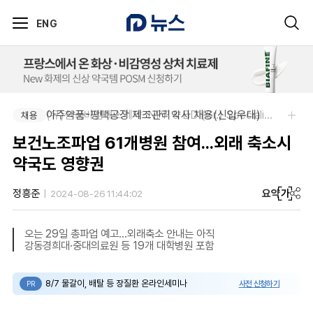
ENG
아주약품-평택공장 제조관리약사 채용(신입우대)
(유)한국비엠에스제약-NPP & BD (Sr.) Specialist, CSE&BD (Fixed)
채용
채용
보건노조파업 61개병원 참여...외래 축소시
약국도 영향권
요약
가
정흥준
2024-08-26 11:44:02
오는 29일 총파업 예고...외래축소 안내는 아직
강동경희대·중대의료원 등 19개 대학병원 포함
8/7 물갈이, 배탈 등 장질환 온라인세미나
사전 신청하기
PR